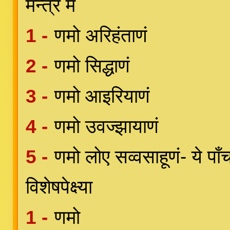
मन्त्र में
1 -
णमो अरिहंताणं
2 -
णमो सिद्धाणं
3 -
णमो आइरियाणं
4 -
णमो उवज्झायाणं
5 -
णमो लोए सव्वसाहूणं- ये पाँ
विशेषपेक्ष्या
1 -
णमो