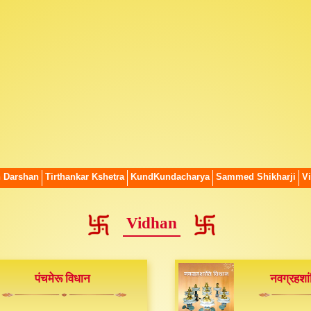
n Darshan
Tirthankar Kshetra
KundKundacharya
Sammed Shikharji
Vi
Vidhan
पंचमेरू विधान
नवग्रहशां