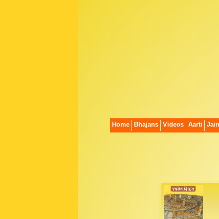
Home
Bhajans
Videos
Aarti
Jai