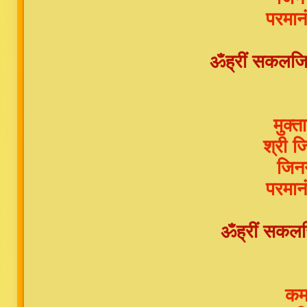
परमान
ॐह्रीं सकलजिन
मुक्
श्री ज
जिनग
परमान
ॐह्रीं सकलजिन
कम