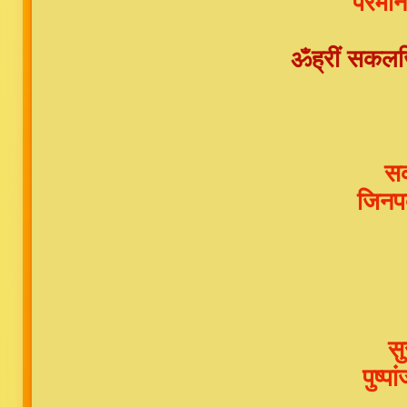
परमान
ॐह्रीं सकलजिन
सक
जिनप
सु
पुष्