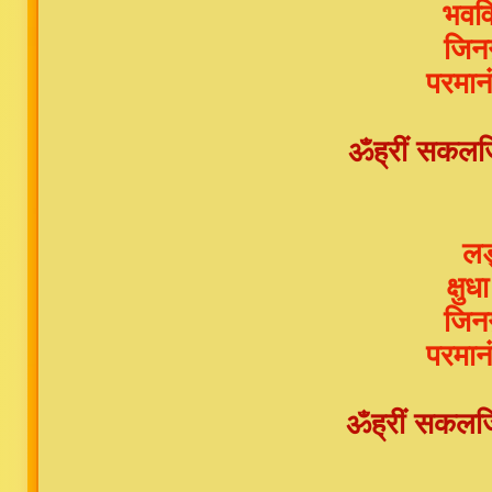
भवव
जिनग
परमान
ॐह्रीं सकलजिन
लड
क्षु
जिनग
परमान
ॐह्रीं सकलजिनग