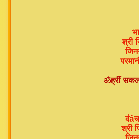
भा
श्री 
जिनग
परमान
ॐह्रीं सकलज
वंâ
श्री 
जिनग