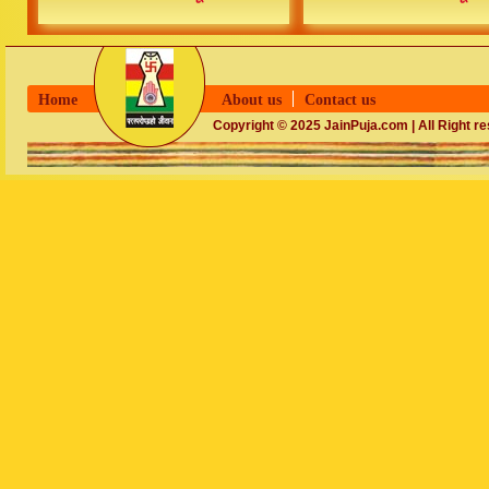
Home
About us
Contact us
Copyright © 2025 JainPuja.com | All Right r