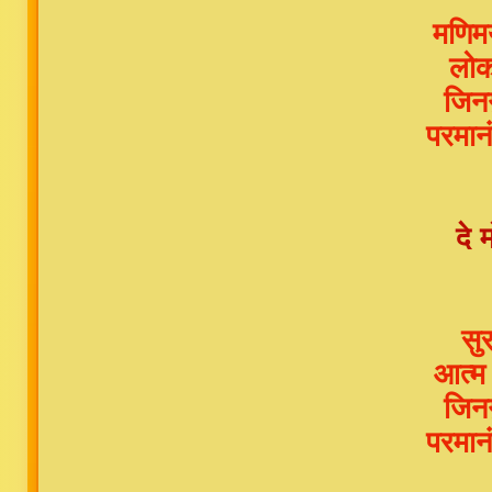
मणिमय
लोक
जिनग
परमान
दे 
सु
आत्म
जिनग
परमान