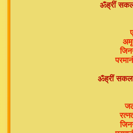
ॐह्रीं सकलज
ए
अमृ
जिनग
परमान
ॐह्रीं सकलजि
जल
रत्न
जिनग