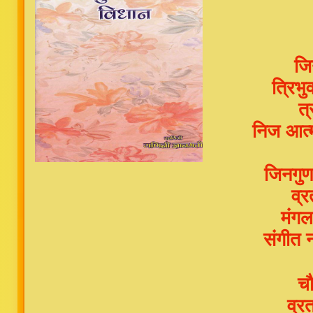
जि
त्रिभ
त्
निज आत्म
जिनगुण
व्र
मंगल
संगीत न
चौ
व्र