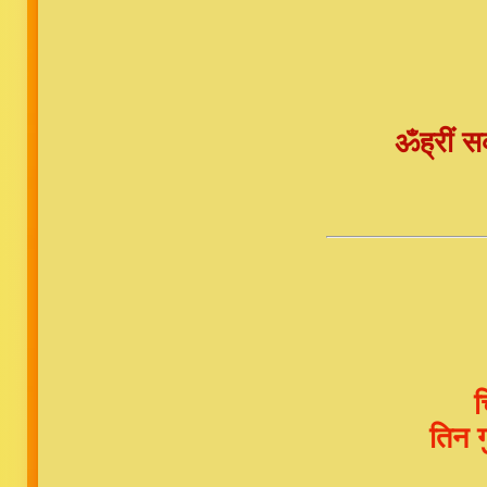
ॐह्रीं 
च
तिन 