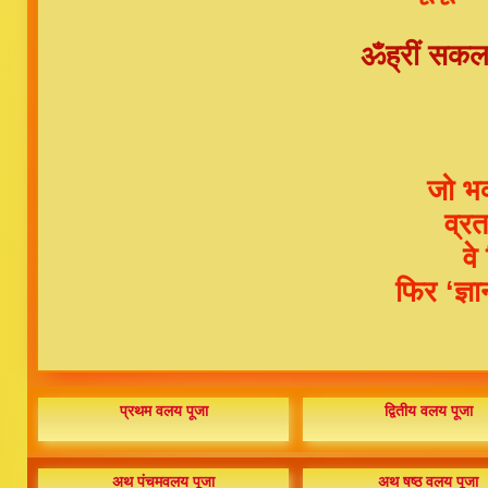
ॐह्रीं सकलजि
जो भव
व्रत
वे
फिर ‘ज्ञा
प्रथम वलय पूजा
द्वितीय वलय पूजा
अथ पंचमवलय पूजा
अथ षष्ठ वलय पूजा