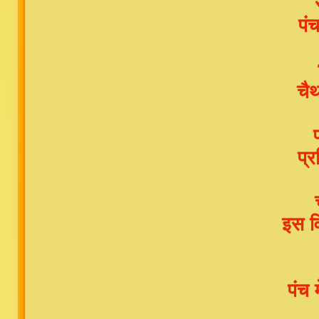
पं
चै
प्
इस व
पंच 