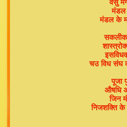
वसु मं
मंडल 
मंडल के म
सकलीकरण
शास्त्रो
इसविधव्
चउ विध संघ क
पूजा 
औषधि आह
जिन मं
निजशक्ति के