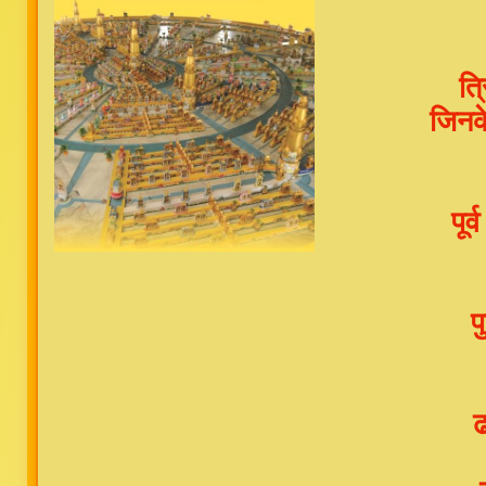
त्
जिनक
पूर
प
ढ