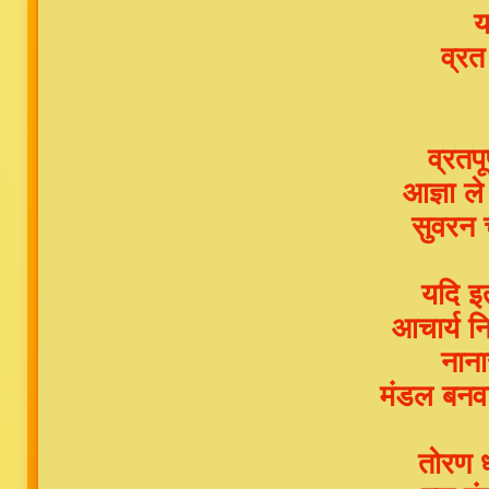
य
व्र
व्रतपू
आज्ञा 
सुवरन 
यदि इत
आचार्य न
नाना
मंडल बनवा
तोरण ध