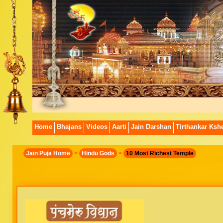
Home
Bhajans
Videos
Aarti
Jain Darshan
Tirthankar Kshe
Jain Puja Home
>
Hindu Gods
>
10 Most Richest Temple