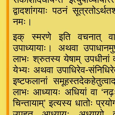
द्वादशांगयाः पठनं सूत्रतोऽर्थतश
नमः।
इक् स्मरणे इति वचनात् वा स
उपाध्यायाः। अथवा उपाधानमुप
लाभः श्रुतस्य येषाम् उपधीनां 
येभ्यः अथवा उपाधिरेव-संनिधिर
इष्टफलानां समूहस्तदेकहेतुत्व
लाभः आध्यायः अधियां वा ‘नढ़ः कुत
चिन्तायाम्’ इत्यस्य धातोः प्रयोगा
उपहत आध्यायः अध्यायो वा