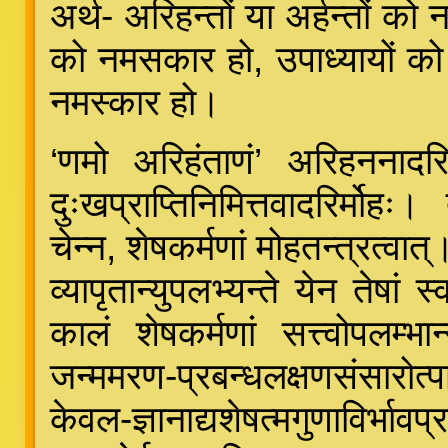
अर्थ- अरिहन्तों या अर्हन्तों को 
को नमसकार हो, उपाध्यायों क
नमस्कार हो।
‘णमो अरिहंताणं’ अरिहननादरिह
दुःखप्राप्तिनिमित्तवादरिर्मोह
चेन्न, शेषकर्मणां मोहतन्त्रत्वात्
व्यापृतान्युपलभ्यन्ते येन तेषां 
कालं शेषकर्मणां सत्त्वोपलम्भान्
जन्ममरण-प्रबन्धलक्षणसंसारोत्
केवल-ज्ञानाद्यशेषत्मगुणाविर्भावप