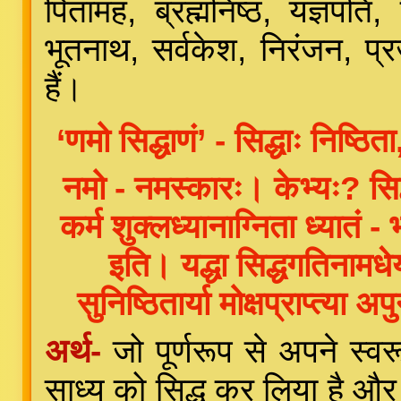
पितामह, ब्रह्मनिष्ठ, यज्ञपति, 
भूतनाथ, सर्वकेश, निरंजन, प्रज
हैं।
‘णमो सिद्धाणं’ - सिद्धाः निष्ठित
नमो - नमस्कारः। केभ्यः? सिद्ध
कर्म शुक्लध्यानाग्निता ध्यातं - भ
इति। यद्धा सिद्धगतिनामधेयं स
सुनिष्ठितार्या मोक्षप्राप्त्या अप
अर्थ-
जो पूर्णरूप से अपने स्वरूप
साध्य को सिद्ध कर लिया है और 