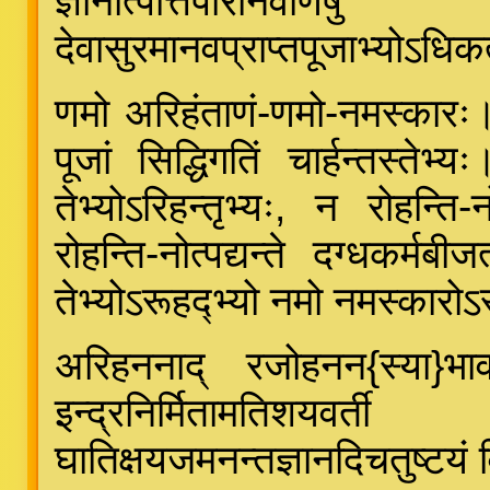
ज्ञानोत्पत्तिपरिनिर
देवासुरमानवप्राप्तपूजाभ्योऽधिकत्व
णमो अरिहंताणं-णमो-नमस्कारः। क
पूजां सिद्धिगतिं चार्हन्तस्तेभ्
तेभ्योऽरिहन्तृभ्यः, न रोहन्ति-न
रोहन्ति-नोत्पद्यन्ते दग्धकर्मब
तेभ्योऽरूहद्भ्यो नमो नमस्कारोऽ
अरिहननाद् रजोहनन{स्या}भावा
इन्द्रनिर्मितामतिशय
घातिक्षयजमनन्तज्ञानदिचतुष्टयं विभ