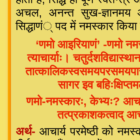
अचल, अनन्त सुख-ज्ञानमय औ
सिद्धाणं् पद में नमस्कार किया 
‘णमो आइरियाणं’ -णमो नमस्
त्याचार्याः। चतुर्दशविद्यास
तात्कालिकस्वसमयपरसमयपारगो 
सागर इव बहिःक्षिप्त
णमो-नमस्कारः, केभ्यः? आचार्
तत्प्रकाशकत्वाद् आच
अर्थ-
आचार्य परमेष्ठी को नमस्