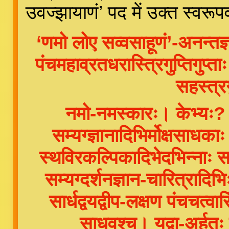
उवज्झायाणं’ पद में उक्त स्वरू
‘णमो लोए सव्वसाहूणं’-अनन्तज्
पंचमहाव्रतधरास्त्रिगुप्तिगुप
सहस्त्र
नमो-नमस्कारः। केभ्यः? ल
सम्यग्ज्ञानादिभिर्मोक्षसाधकाः
स्थविरकल्पिकादिभेदभिन्नाः स
सम्यग्दर्शनज्ञान-चारित्रादिभ
सार्धद्वयद्वीप-लक्षण पंचचत्वा
साधवश्च। यद्वा-अर्हतः