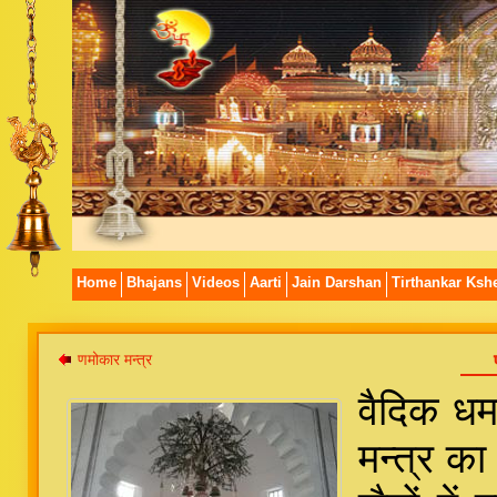
Home
Bhajans
Videos
Aarti
Jain Darshan
Tirthankar Kshe
णमोकार मन्त्र
वैदिक धर्
मन्त्र का 