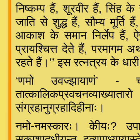
निष्कम्प हैं, शूरवीर हैं, सिंह क
जाति से शुद्ध हैं, सौम्य मूर्ति 
आकाश के समान निर्लेप हैं, ऐसे
प्रायश्चित्त देते हैं, परमागम अर
रहते हैं।’’ इस रत्नत्रय के धार
‘णमो उवज्झायाणं’ - चतुर्द
तात्कालिकप्रवचनव्याख्यातार
संग्रहानुग्रहादिहीनाः।
नमो-नमस्कारः। केीयः? उपाध
सकाशादधीयन्त इत्युपाध्याया