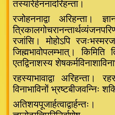
तस्यारेर्हननादरिहन्ता।
रजोहननाद्वा अरिहन्ता। ज्ञा
त्रिकालगोचरानन्तार्थव्यंजनपरि
रजांसि। मोहोऽपि रजःभस्मरजसा
जिह्मभावोपलम्भात्। किमिति 
एतद्विनाशस्य शेषकर्मविनाशाविनाभ
रहस्याभावाद्वा अरिहन्ता। रह
विनाभाविनों भ्रष्टबीजवन्निः श
अतिशयपूजार्हत्वाद्वार्हन्तः।