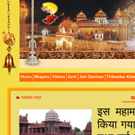
Home
Bhajans
Videos
Aarti
Jain Darshan
Tirthankar Kshe
णमोकार मन्त्र
ण
इस महामन
किया गया 