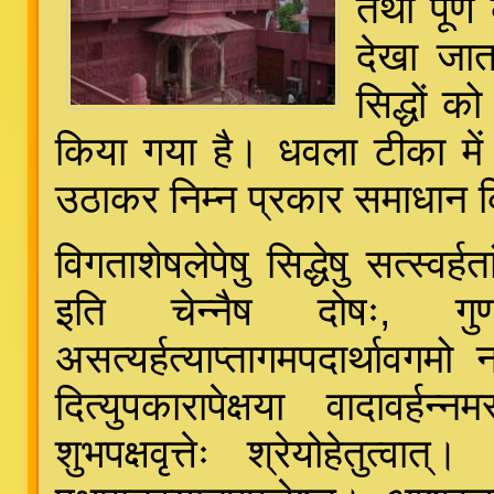
तथा पूर्ण
देखा जात
सिद्धों क
किया गया है। धवला टीका में
उठाकर निम्न प्रकार समाधान क
विगताशेषलेपेषु सिद्धेषु सत्स्व
इति चेन्नैष दोषः, गुणाधिक
असत्यर्हत्याप्तागमपदार्थावगमो
दित्युपकारापेक्षया वादावर्ह
शुभपक्षवृत्तेः श्रेयोहेतुत्वात्।