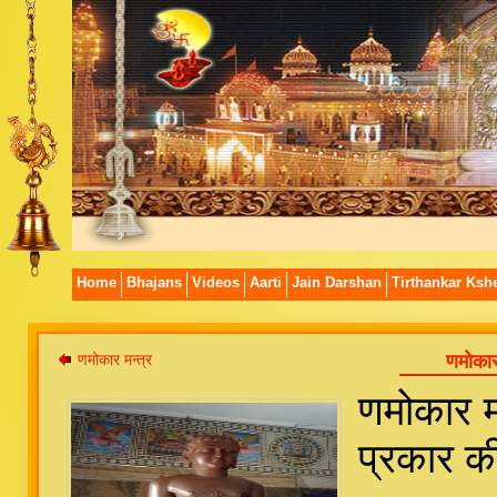
Home
Bhajans
Videos
Aarti
Jain Darshan
Tirthankar Kshe
णमोकार मन्त्र
णमोकार
णमोकार म
प्रकार की