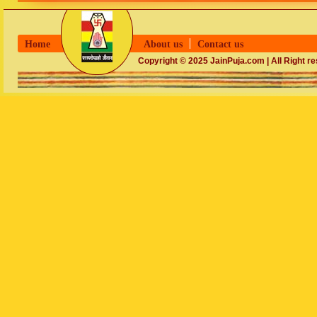
Home
About us
Contact us
Copyright © 2025 JainPuja.com | All Right r