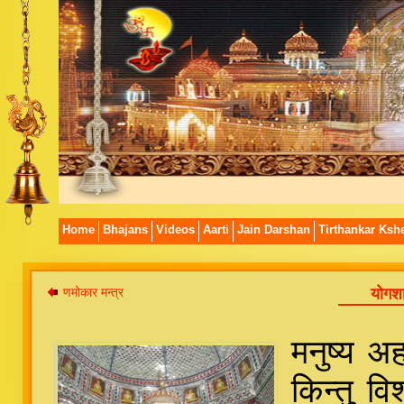
Home
Bhajans
Videos
Aarti
Jain Darshan
Tirthankar Kshe
णमोकार मन्त्र
योगशा
मनुष्य अह
किन्तु व