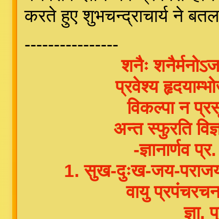
करते हुए शुभचन्द्राचार्य ने बतल
----------------
शनैः शनैर्मनोऽज
प्रवेश्य हृदयाम्
विकल्पा न प्रस
अन्त स्फुरति विज्
-ज्ञानार्णव प
1. सुख-दुःख-जय-पराजय-
वायु प्रपंचरच
ज्ञा.