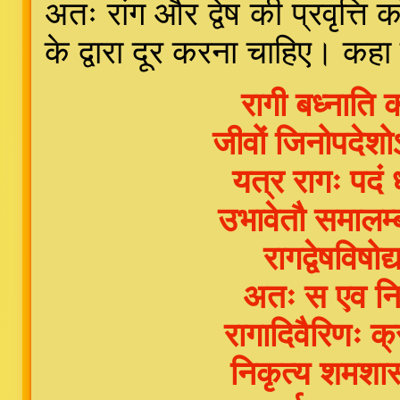
अतः रांग और द्वेष की प्रवृत्ति
के द्वारा दूर करना चाहिए। कहा
रागी बध्नाति क
जीवों जिनोपदेशो
यत्र रागः पदं ध
उभावेतौ समालम्
रागद्वेषविषोद
अतः स एव नि
रागादिवैरिणः क्
निकृत्य शमशास्