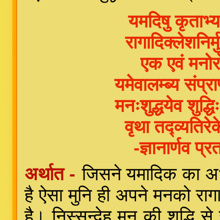
यमदिषु कृताभ्य
रागादिक्लेशनिर
एक एवं मनोर
यमेवालम्ब्य संप्र
मनःशुद्धयेव शुद्ध
वृथा तद्व्यतिर
-ज्ञानार्णव प
अर्थात -
जिसने यमादिक का अभ्
है ऐसा मुनि ही अपने मनको रागाद
है। निस्सन्देह मन की शुद्धि से 