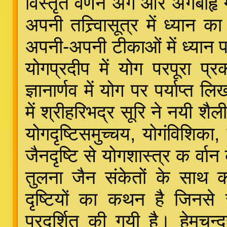
विस्तृत वर्णन अंग और अंगबाहृ ग्र
अपनी तत्त्र्वािसूत्र में ध्यान
अपनी-अपनी टीकाओं में ध्यान 
योगप्रदीप में योग परपूरा प्
ज्ञानार्णव में योग पर पर्याप्त 
में श्रीहरिभद्र सूरि ने नयी शैल
योगदृष्टिसमुच्चय, योगंविशिका
जैनदृष्टि से योगशास्त्र क र्व
तुलना जैन संकेतों के साथ क
दृष्टियों का कथन है जिनसे
प्रदर्शित की गयी है। हेमचन्द