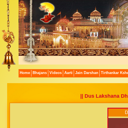
Home
Bhajans
Videos
Aarti
Jain Darshan
Tirthankar Kshe
|| Dus Lakshana Dh
D