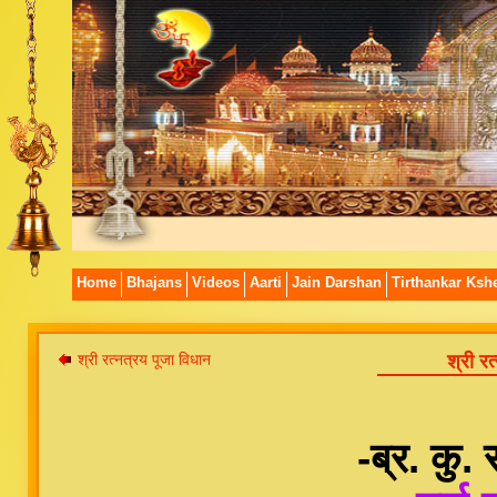
Home
Bhajans
Videos
Aarti
Jain Darshan
Tirthankar Kshe
श्री रत्नत्रय पूजा विधान
श्री र
-ब्र. कु.