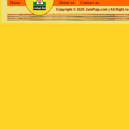
Home
About us
Contact us
Copyright © 2025 JainPuja.com | All Right r