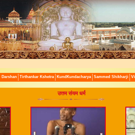
n Darshan
Tirthankar Kshetra
KundKundacharya
Sammed Shikharji
Vi
उत्तम संयम धर्म