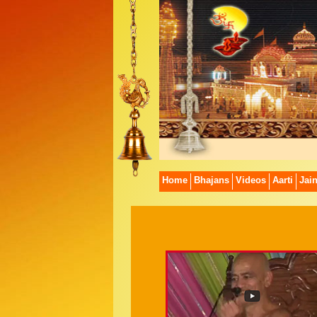
Home
Bhajans
Videos
Aarti
Jai