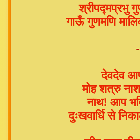
श्रीपद्मप्रभु
गाऊँ गुणमणि माल
देवदेव आप
मोह शत्रु ना
नाथ! आप भक्त
दुःखवार्धि से नि