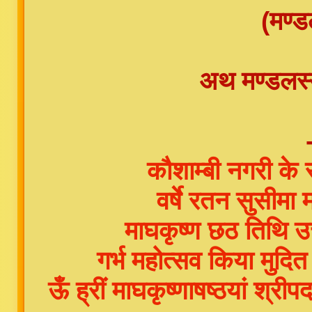
(मण्ड
अथ मण्डलस्योप
कौशाम्बी नगरी के
वर्षे रतन सुसीमा म
माघकृष्ण छठ तिथि उत
गर्भ महोत्सव किया मुदि
ऊँ ह्रीं माघकृष्णाषष्ठयां श्री