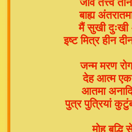
जीव तत्त्व ती
बाह्य अंतरातम
मैं सुखी दुःख
इष्ट मित्र हीन 
जन्म मरण रोग
देह आत्म एक 
आतमा अनादि स
पुत्र पुत्रियां क
मोह बुद्धि 