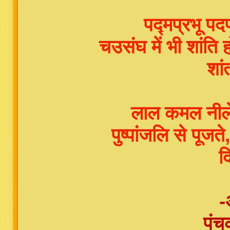
पद्मप्रभू पद
चउसंघ में भी शांत
शां
लाल कमल नीले
पुष्पांजलि से पू
दि
-
पंच