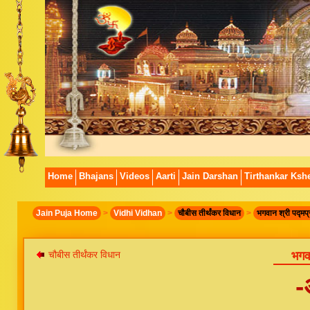
Home
Bhajans
Videos
Aarti
Jain Darshan
Tirthankar Kshe
Jain Puja Home
>
Vidhi Vidhan
>
चौबीस तीर्थंकर विधान
>
भगवान श्री पद्मप
चौबीस तीर्थंकर विधान
भगव
-