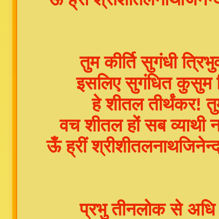
तुम कीर्ति सुगंधी त्रिभ
इसलिए सुगंधित कुसुम ल
हे शीतल तीर्थंकर! 
वच शीतल हों सब व्याथी 
ऊँ ह्रीं श्रीशीतलनाथजिनेन्द्
प्रभु तीनलोक से अधि 