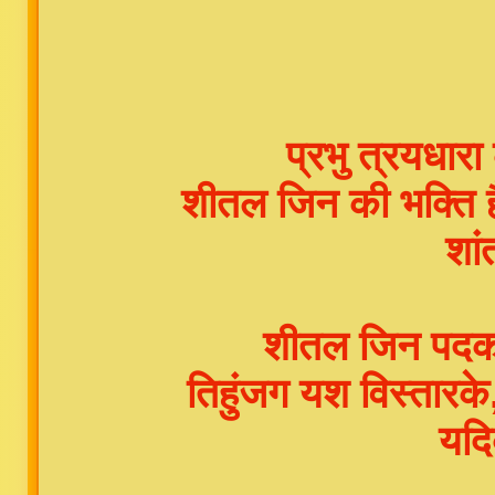
प्रभु त्रयधारा 
शीतल जिन की भक्ति 
शां
शीतल जिन पदकमल
तिहुंजग यश विस्तार
यदिव