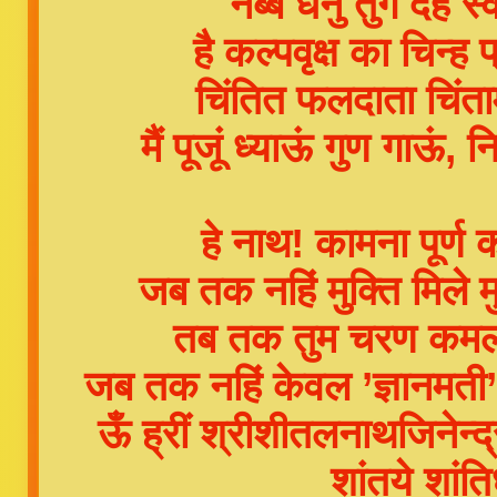
नब्बे धनु तुंग देह स
है कल्पवृक्ष का चिन्ह
चिंतित फलदाता चिंत
मैं पूजूं ध्याऊं गुण गा
हे नाथ! कामना पूर्ण
जब तक नहिं मुक्ति मिले
तब तक तुम चरण कमल मेर
जब तक नहिं केवल ’ज्ञानमत
ऊँ ह्रीं श्रीशीतलनाथजिनेन्द्र
शांतये शांति