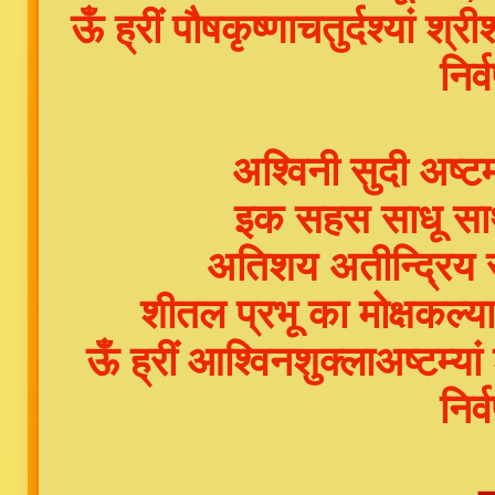
ऊँ ह्रीं पौषकृष्णाचतुर्दश्यां
निर्
अश्विनी सुदी अष्ट
इक सहस साधू साथ 
अतिशय अतीन्द्रिय 
शीतल प्रभू का मोक्ष
ऊँ ह्रीं आश्विनशुक्लाअष्टम्य
निर्