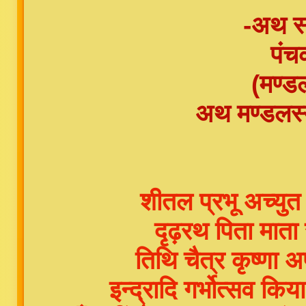
-अथ स्
पंच
(मण्डल
अथ मण्डलस्यो
शीतल प्रभू अच्युत
दृढ़रथ पिता माता
तिथि चैत्र कृष्णा
इन्द्रादि गर्भोत्सव 