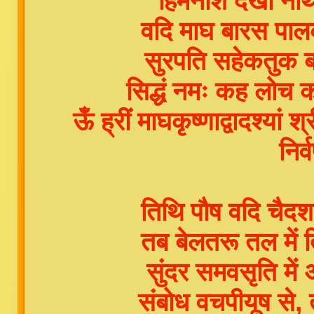
हिमनाश देखा नाथ 
वदि माघ बारस पाल
सुरपति सहेकतुक बाग
सिद्धं नमः कह लोच क
ऊँ ह्रीं माघकृष्णाद्वादश्या
निर्
तिथि पौष वदि चैदश 
तब बेलतरू तल में त
सुंदर समवसृति में
संबोध वचपीयूष से,