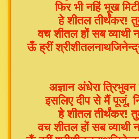
फिर भी नहिं भूख मिटी
हे शीतल तीर्थंकर! 
वच शीतल हों सब व्याथी 
ऊँ ह्रीं श्रीशीतलनाथजिनेन्द्र
अज्ञान अंधेरा त्रिभुव
इसलिए दीप से मैं पूजूं,
हे शीतल तीर्थंकर! 
वच शीतल हों सब व्याथी 