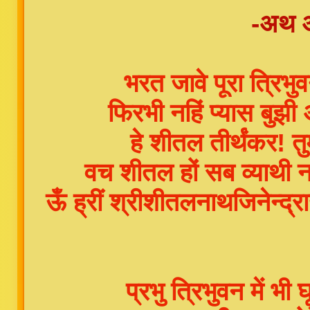
-अथ अ
भरत जावे पूरा त्रिभुव
फिरभी नहिं प्यास बुझी
हे शीतल तीर्थंकर! 
वच शीतल हों सब व्याथी 
ऊँ ह्रीं श्रीशीतलनाथजिनेन्द्र
प्रभु त्रिभुवन में भ