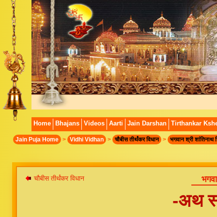
Home
Bhajans
Videos
Aarti
Jain Darshan
Tirthankar Kshe
Jain Puja Home
>
Vidhi Vidhan
>
चौबीस तीर्थंकर विधान
>
भगवान श्री शांतिनाथ 
चौबीस तीर्थंकर विधान
भगवा
-अथ स्