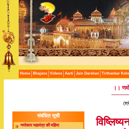
Home
Bhajans
Videos
Aarti
Jain Darshan
Tirthankar Kshe
।। णमोक
(श्
संबंधित सूची
विष्लिष्
णमोकार महामंत्र की महिमा