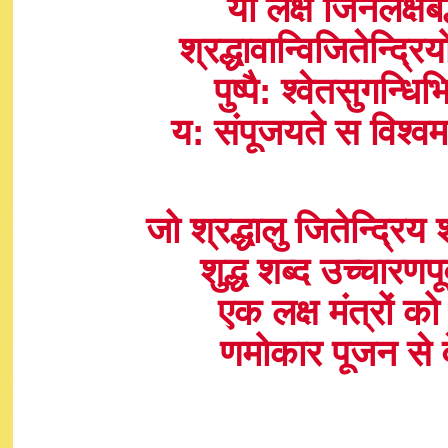
यो लक्षं जिनलक्षब
श्रद्धावान्विजितेन्द्र
पुष्पै: श्वेतसुगन्ध
य: संपूजयते स विश्व
जो श्रद्धालु जितेन्द्रि
शुद्ध शब्द उच्चार
एक लक्ष मंत्रों क
णमोकार पूजन से व