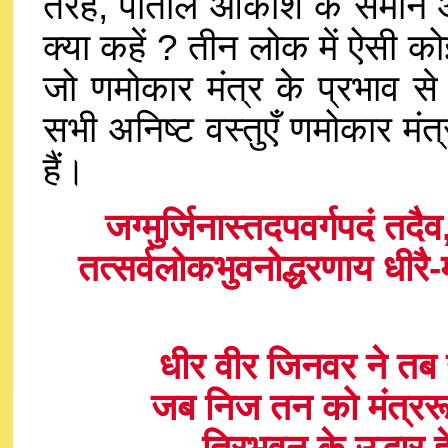
तरह, पाताल आकाश के समान और प
क्या कहें ? तीन लोक में ऐसी को
जो णमोकार मंत्र के प्रभाव स
सभी अनिष्ट वस्तुएँ णमोकार मंत्
हैं।
जग्मुर्जिनास्तदपवर्गपदं तद
तत्सर्वलोकभुवनोद्धरणाय धीरै-
धीर वीर जिनवर ने तब ह
जब निज तन को मंत्ररूप