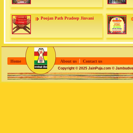
Poojan Path Pradeep Jinvani
Home
About us
Contact us
Copyright © 2025 JainPuja.com © Jambudvee