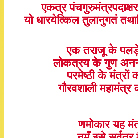
एकत्र पंचगुरुमंत्रपदाक्ष
यो धारयेत्किल तुलानुगतं तथाप
एक तराजू के पलड़
लोकत्रय के गुण अनन
परमेष्ठी के मंत्रो
गौरवशाली महामंत्र
णमोकार यह मंत्
नमूँ इसे सर्वत्र