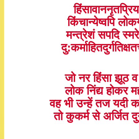
हिंसावाननृतप्रिय
किंचान्येष्वपि लोक
मन्त्रेशं सपदि स्मर
दु:कर्माहितदुर्गतिक
जो नर हिंसा झूठ व 
लोक निंद्य होकर मह
वह भी उन्हें तज यदी 
तो कुकर्म से अर्जित 