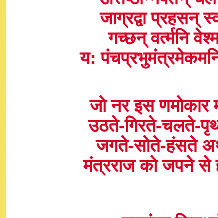
जाग्रद्वा प्रहसन् स
गच्छन् वर्त्मनि वेश्
य: पंचप्रभुमंत्रमेकम
जो नर इस णमोकार म
उठते-गिरते-चलते-पृथ्
जगते-सोते-हंसते अ
मंत्रराज को जपने से