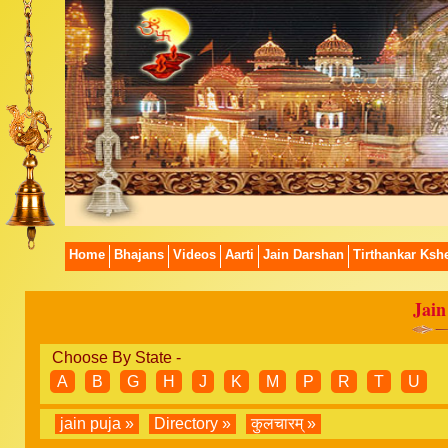
Home
Bhajans
Videos
Aarti
Jain Darshan
Tirthankar Kshe
Jain
Choose By State -
A
B
G
H
J
K
M
P
R
T
U
jain puja »
Directory »
कुलचारम् »