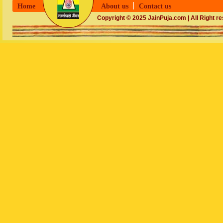
Home
About us
Contact us
Copyright © 2025 JainPuja.com | All Right r