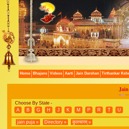
Home
Bhajans
Videos
Aarti
Jain Darshan
Tirthankar Kshe
Jain
Choose By State -
A
B
G
H
J
K
M
P
R
T
U
jain puja »
Directory »
कुलचारम् »