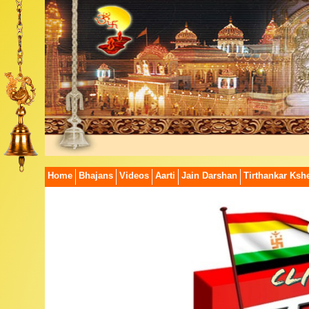
Home
Bhajans
Videos
Aarti
Jain Darshan
Tirthankar Kshe