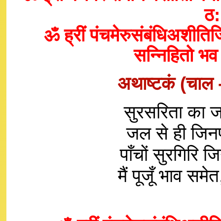
ठ:
ॐ ह्रीं पंचमेरुसंबंधिअशीत
सन्निहितो भव
अथाष्टकं (चाल -
सुरसरिता का ज
जल से ही जिनप
पाँचों सुरगिरि 
मैं पूजूँ भाव 