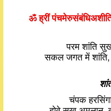
ॐ ह्रीं पंचमेरुसंबंधिअशीति
परम शांति सुख 
सकल जगत में शांत
शां
चंपक हरसिंगार
होवे सुख अमलान,