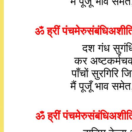
मैं पूजूँ भाव 
ॐ ह्रीं पंचमेरुसंबंधिअशीत
दश गंध सुगंध
कर अष्टकर्मचक
पाँचों सुरगिरि 
मैं पूजूँ भाव 
ॐ ह्रीं पंचमेरुसंबंधिअशीत