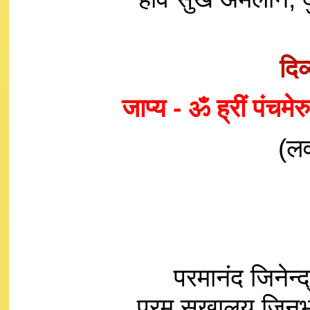
दिव
जाप्य - ॐ ह्रीं पंचम
(लवं
परमानंद जिनेन्द
परम सुखालय जिनभव