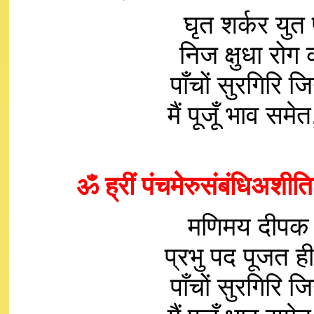
घृत शर्कर यु
निज क्षुधा रोग
पाँचों सुरगिरि 
मैं पूजूँ भाव 
ॐ ह्रीं पंचमेरुसंबंधिअशीतिज
मणिमय दीपक कर
प्रभु पद पूजत ही
पाँचों सुरगिरि 