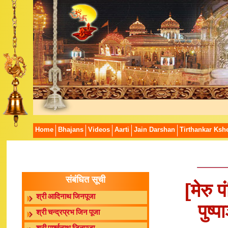
Home
Bhajans
Videos
Aarti
Jain Darshan
Tirthankar Kshe
संबंधित सूची
[मेरु 
श्री आदिनाथ जिनपूजा
पुष्
श्री चन्द्रप्रभ जिन पूजा