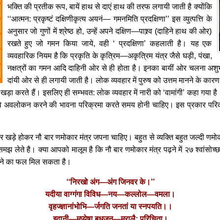
भक्ति की प्रतीक रूप, बायें हाथ से दाएं हाथ की तरफ लगायी जाती है क्योंकि
‘‘आत्मन: प्रकृष्टं दक्षिणीकृत्य अयनं— गमनमिति प्रदक्षिणा’’ इस व्युत्पत्ति के
अनुसार जो गुणों में श्रेष्ठ हो, उन्हें अपने दक्षिण—पाश्र्व (दाहिने हाथ की ओर)
रखते हुए जो गमन किया जाये, वही ‘ प्रदक्षिणा’ कहलाती है। यह एक
व्यवहारिक नियम है कि प्रकृति के कृत्रिम—अकृत्रिम यंत्र जैसे घड़ी, पंखा,
नक्षत्रों का गमन आदि दाहिनी ओर से ही होता है। इनका बायीं ओर चलना अशुभ 
दांयी ओर से ही लगायी जाती है। लोक व्यवहार में पुरुष को उत्तम मानने के कारण स
ओर खड़ा करते हैं। इसलिए ही सम्भवत: लोक व्यवहार में नारी को ‘वामांगी’ कहा गया
 छवि अवलोकन करने की भावना परिक्रमा करते समय होनी चाहिए। इस प्रकार परिक्
क ओर खड़े होकर नौ बार णमोकार मंत्र जपना चाहिए। बहुत से व्यक्ति बहुत जल्दी ण
समझ लेते है। क्या आपको मालूम है कि नौ बार णमोकार मंत्र पढ़ने में २७ श्वांसो
ढ़ने का फल मिल सकता है।
‘‘निरखो अंग—अंग जिनवर के।’’
यदीया वाग्गंगा विविध—नय—कल्लोल—वमला।
वृहज्ज्ञानांभोभि—र्जगति जनतां या स्नपयति।।
इदानी—मप्येषा बुधजन—मरालै: परिचिता।