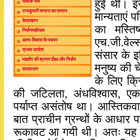
हुई थी। इस
सार्थक नाम
राजकुमारी चन्दना का सम्मान
मान्यताएं 
केवलज्ञान
का मस्ति
निर्वाणमहोत्सव
एच.जी.वेल्
आत्म-विकास के पथपर
प्रथम उपदेश
संसार के इत
महावीर की श्रमण दीक्षा और निर्वाण
मनुष्य की च
समवरसण
के लिए क्र
की जटिलता, अंधविश्वास, एक
पर्याप्त असंतोष था। आस्तिकव
बात प्राचीन ग्रन्थों के आधार प
रूकावट आ गयी थी। अतः यह उस 