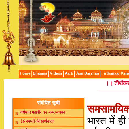
Home
Bhajans
Videos
Aarti
Jain Darshan
Tirthankar Kshe
।। तीर्थंक
संबंधित सूची
समसामयिक 
वर्धमान महावीर का जन्म/बचपन
भारत में ही
16 स्वप्नों की सार्थकता