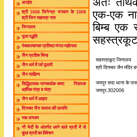
अतः तीर्थं
अरहंत
एक-एक नाम
श्री 1008 जिनेन्द्र भगवान के 1008
श्री जिन सहस्त्र नाम
बिम्ब एक 
जिनालय
सहस्त्रकू
पूजा पद्धति
पंचकल्याणक प्रतिष्ठा मंगल महोत्सव
जैन प्रतीक चिन्ह
सहस्त्रकूट जिनालय
जैन धर्म में पर्व पूजायें
श्री दिगम्बर जैन मंदिर
जैन साहित्य
जयपुर सदा थाना के पास,
सिद्धिदायक-भाग्यवर्धक-कष्ट निवारक
धार्मिक मंत्र व यंत्र
जयपुर.302006
जैन धर्म में आहार
दिगम्बर जैन समाज की उत्पत्ति
भक्ष अभक्ष्य
नौ भेदों के अंतर्गत आने वाले व्रतों में से
कुछ व्रतों का विवेचन