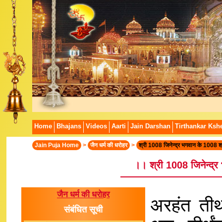
Home
Bhajans
Videos
Aarti
Jain Darshan
Tirthankar Kshe
Jain Puja Home
>
जैन धर्म की धरोहर
>
श्री 1008 जिनेन्द्र भगवान के 1008 श्
।। श्री 1008 जिनेन्द्
जैन धर्म की धरोहर
अरहंत तीर्
संबंधित सूची