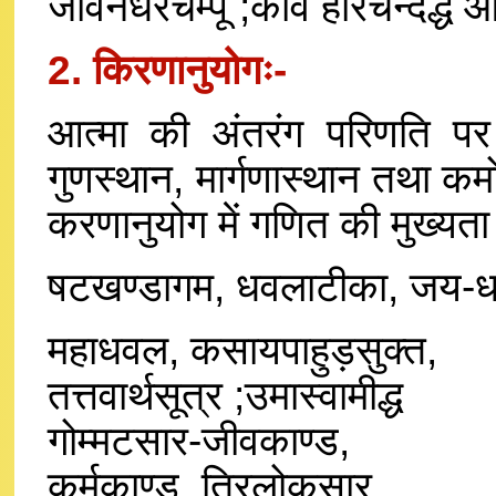
जीवनधरचम्पू ;कवि हरिचन्दद्ध 
2. किरणानुयोगः-
आत्मा की अंतरंग परिणति प
गुणस्थान, मार्गणास्थान तथा कर्म
करणानुयोग में गणित की मुख्यत
षटखण्डागम, धवलाटीका, जय-ध
महाधवल, कसायपाहुड़सुक्त,
तत्तवार्थसूत्र ;उमास्वामीद्ध
गोम्मटसार-जीवकाण्ड,
कर्मकाण्ड, त्रिलोकसार,