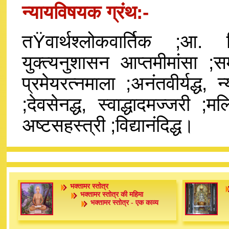
न्यायविषयक ग्रंथ:-
तŸवार्थश्लोकवार्तिक ;आ. विद्
युक्त्यनुशासन आप्तमीमांसा ;समंत
प्रमेयरत्नमाला ;अनंतवीर्यद्ध,
;देवसेनद्ध, स्वाद्धादमज्जरी ;मल्
अष्टसहस्त्री ;विद्यानंदिद्ध।
भक्तामर स्तोत्र
भक्तामर स्तोत्र की महिमा
भक्तामर स्तोत्र - एक काव्य