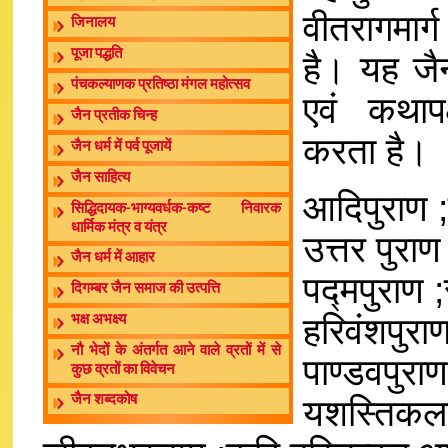
वीतरागमार
जिनालय
पूजा पद्धति
है। यह जै
पंचकल्याणक प्रतिष्ठा मंगल महोत्सव
एवं कथापक
जैन प्रतीक चिन्ह
करता है।
जैन धर्म में पर्व पूजायें
जैन साहित्य
आदिपुराण ;ज
सिद्धिदायक-भाग्यवर्धक-कष्ट निवारक
धार्मिक मंत्र व यंत्र
उत्तर पुराण 
जैन धर्म में आहार
पद्मपुराण ;र
दिगम्बर जैन समाज की उत्पत्ति
हरिवंशपुराण
भक्ष अभक्ष्य
नौ भेदों के अंतर्गत आने वाले व्रतों में से
पाण्डवपुराण
कुछ व्रतों का विवेचन
यशस्तिकलचम
जैन शब्दकोष