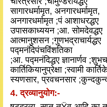
चरित्रसार ;चामुण्डरायद्धए
सागारधर्मामृत, अनगारधर्मामृत,
अनगारधर्मामृत ;पं आशाधरद्धए
उपासकाध्ययन ;आ. सोमदेवद्धए
आत्मानुशसन ;गुणभद्राचार्यद्धए
पद्मनंदिपंचविंशतिका
;आ. पद्मनंदिद्धए ज्ञानार्णव ;शुभचन्
कार्तिकियानुप्रेक्षा ;स्वामी कार्तिक
स्यणसार, प्रवचनसार ;कुन्दकुन्द
4. द्रव्यानुयोग:-
षट्द्रव्य, सप्त तŸव आदि का तथ