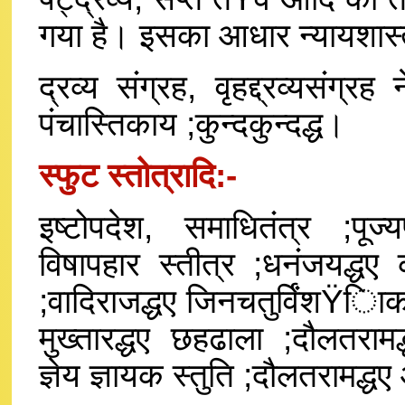
गया है। इसका आधार न्यायशास्त्
द्रव्य संग्रह, वृहद्द्रव्यसंग
पंचास्तिकाय ;कुन्दकुन्दद्ध।
स्फुट स्तोत्रादि:-
इष्टोपदेश, समाधितंत्र ;पूज्यप
विषापहार स्तीत्र ;धनंजयद्धए क
;वादिराजद्धए जिनचतुर्विंशŸिाक
मुख्तारद्धए छहढाला ;दौलतरामद
ज्ञेय ज्ञायक स्तुति ;दौलतरामद