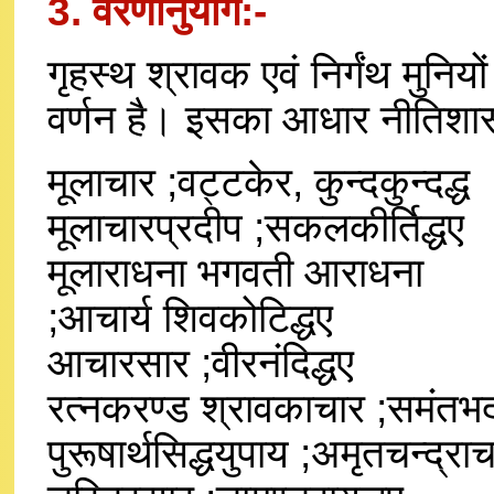
3. वरणानुयोग:-
गृहस्थ श्रावक एवं निर्गंथ मुनि
वर्णन है। इसका आधार नीतिशास्
मूलाचार ;वट्टकेर, कुन्दकुन्दद्ध
मूलाचारप्रदीप ;सकलकीर्तिद्धए
मूलाराधना भगवती आराधना
;आचार्य शिवकोटिद्धए
आचारसार ;वीरनंदिद्धए
रत्नकरण्ड श्रावकाचार ;समंतभद्र
पुरूषार्थसिद्धयुपाय ;अमृतचन्द्राचा