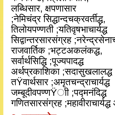
लब्धिसार, क्षपणासार
;नेमिचंद्र सिद्धान्दचक्रवर्तीद्ध,
तिलोयपण्णती ;यतिवृषभाचार्यद्ध
सिद्वान्तरसारसंग्रह ;नरेन्द्रसेनाचा
राजवार्तिक ;भट्टअकलंकद्ध,
सर्वार्थसिद्धि ;पूज्यपादद्ध
अर्थप्रकाशिका ;सदासुखलालद्ध
तŸवार्थसार ;अमृतचन्द्राचार्यद्ध
जम्बूदीवपण्णŸाी ;पद्मनंदिद्ध
गणितसारसंग्रह ;महावीराचार्यद्