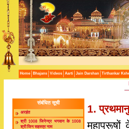
Home
Bhajans
Videos
Aarti
Jain Darshan
Tirthankar Kshe
संबंधित सूची
1. प्रथमान
अरहंत
महापुरूषों 
श्री 1008 जिनेन्द्र भगवान के 1008
श्री जिन सहस्त्र नाम