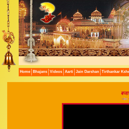
Home
Bhajans
Videos
Aarti
Jain Darshan
Tirthankar Kshe
बजा 