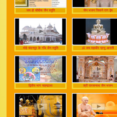
जय हो चौबीस जैन स्तुति
जैन भजन जिसने राग द्वेष
मोहे चंदनपुर के गाँव जैन स्तुति
ॐ जय महावीर प्रभु आरती
द्वितीय भाग चाह्ढाला
श्री पारसनाथ जैन भजन