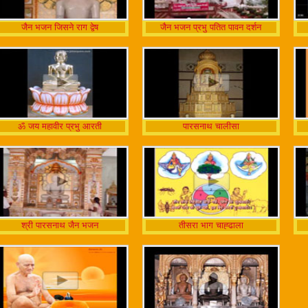
जैन भजन जिसने राग द्वेष
जैन भजन प्रभु पतित पावन दर्शन
ॐ जय महावीर प्रभु आरती
पारसनाथ चालीसा
श्री पारसनाथ जैन भजन
तीसरा भाग चाह्ढाला