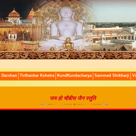
n Darshan
Tirthankar Kshetra
KundKundacharya
Sammed Shikharji
Vi
जय हो चौबीस जैन स्तुति