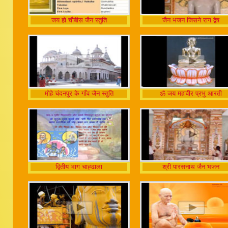
जय हो चौबीस जैन स्तुति
जैन भजन जिसने राग द्वेष
मोहे चंदनपुर के गाँव जैन स्तुति
ॐ जय महावीर प्रभु आरती
द्वितीय भाग चाह्ढाला
श्री पारसनाथ जैन भजन