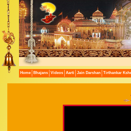
Home
Bhajans
Videos
Aarti
Jain Darshan
Tirthankar Kshe