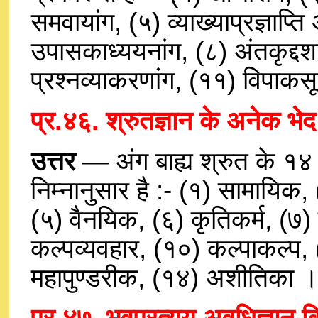
समवायांग, (५) व्याख्याप्रज्ञाप्ति
उपासकाध्ययनांग, (८) अंतकृद्दश
प्रश्नव्याकरणांग, (११) विपाकसूत
प्र.४६. श्रुतज्ञान के अनेक भेद
उत्तर
— अंग बाह्य श्रुत के १४ भ
निम्नानुसार है :- (१) सामायिक,
(५) वैनयिक, (६) कृतिकर्म, (७)
कल्पव्यवहार, (१०) कल्पाकल्प,
महापुण्डरीक, (१४) अशीतिका 