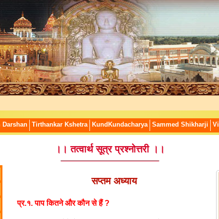
n Darshan
Tirthankar Kshetra
KundKundacharya
Sammed Shikharji
Vi
।। तत्वार्थ सूत्र प्रश्नोत्तरी ।।
सप्तम अध्याय
प्र.१. पाप कितने और कौन से हैं ?