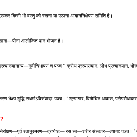
ेखकर किसी भी वस्तु को रखना या उठाना आदाननिक्षेपण समिति है।
 का खाना—पीना आलोकित पान भोजन है।
ाख्यानान्य—नुवीचिभाषणं च पञ्च ’’ क्रोध प्रत्याख्यान, लोभ प्रत्याख्यान, भीरुत्
।
भैक्ष्य शुद्धि सधर्माऽविसंवादा: पञ्च।’’ शून्यागार, विमोचित आवास, परोपरोधाकरण, भ
 ?
रीक्षण—पूर्व रतानुस्मरण—व्रष्येष्ट— रस स्व—शरीर संस्कार—त्यागा: पञ्च।’’ स्