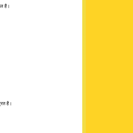
ील है।
्रत है।