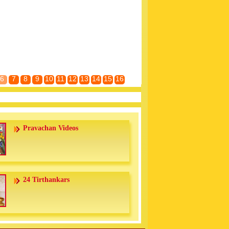
6
7
8
9
10
11
12
13
14
15
16
Pravachan Videos
24 Tirthankars