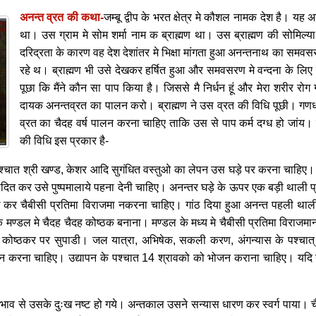
अनन्त व्रत की कथा-
जम्बू द्वीप के भरत क्षेत्र मे कौशल नामक देश है। यह 
था। उस ग्राम मे सोम शर्मा नाम क ब्राह्मण था। उस ब्राह्मण की सोमिल्या
दरिद्रता के कारण वह देश देशांतर मे भिक्षा मांगता हुआ अनन्तनाथ का समवसर
रहे थ। ब्राह्मण भी उसे देखकर हर्षित हुआ और समवसरण मे वन्दना के ल
पूछा कि मैंने कौन सा पाप किया है। जिससे मै निर्धन हूं और मेरा शरीर रो
दायक अनन्तव्रत का पालन करो। ब्राह्मण ने उस व्रत की विधि पूछी। ग
व्रत का चैदह वर्ष पालन करना चाहिए ताकि उस से पाप कर्म दग्ध हो जांय। 
की विधि इस प्रकार है-
श्चात श्री खण्ड, केशर आदि सुगंधित वस्तुओ का लेपन उस घड़े पर करना चाहिए। सु
छादित कर उसे पुष्पमालाये पहना देनी चाहिए। अनन्तर घड़े के ऊपर एक बड़ी थाली प
कर चैबीसी प्रतिमा विराजमा नकरना चाहिए। गांठ दिया हुआ अनन्त पहली थाली 
्येक मण्डल मे चैदह चैदह कोष्ठक बनाना। मण्डल के मध्य मे चैबीसी प्रतिमा विर
क कोष्ठकर पर सुपाडी। जल यात्रा, अभिषेक, सकली करण, अंगन्यास के पश्चात्
्जन करना चाहिए। उद्यापन के पश्चात 14 श्रावको को भोजन कराना चाहिए। यदि उ
प्रभाव से उसके दुःख नष्ट हो गये। अन्तकाल उसने सन्यास धारण कर स्वर्ग पाया। चै