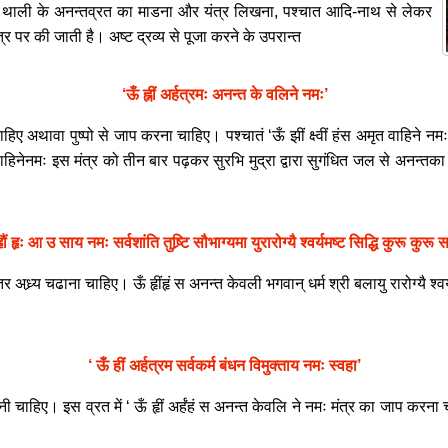
 थाली के अनन्तव्रत का माडना और यंत्र लिखना, पश्चात आदि-नाथ से लेकर
 पर की जाती है। अष्ट द्रव्य से पूजा करने के उपरान्त
‘ऊँ ह्नीं अर्हत्रमः अनन्त के वलिने नमः’
ए अथावा पुष्पो से जाप करना चाहिए। पश्चातं ‘ऊँ झीं क्ष्वीं हंस अमृत वाहिने नमः’ अ
स अमृतवाहिनेनमः इस मंत्र को तीन बार पढ़कर सुरभि मुद्रा द्वारा सुगंधित जल से अन
ंहृौं हृः आ उ साय नमः सर्वशांति तुष्र्टि सौभाग्यमा युरारोग्यै श्वर्यमष्ट सिद्धि कुरू कुर
अध्र्य चढाना चाहिए। ऊँ हृींहृं स अनन्त केवली भगवान् धर्म श्री बलायु रारोग्यै श्वर्
‘ ऊँ हीं अर्हत्रम सर्वकर्म बंधन विमुक्ताय नमः स्वहा’
ाहिए। इस व्रत में ‘ ऊँ हृीं अर्हंहं स अनन्त केवलि ने नमः मंत्र का जाप करना 