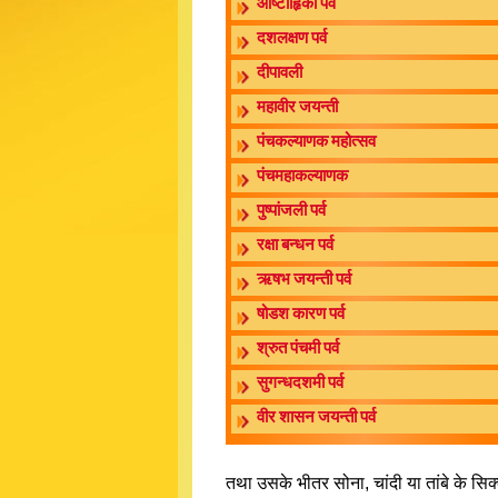
आष्टाहिृका पर्व
दशलक्षण पर्व
दीपावली
महावीर जयन्ती
पंचकल्याणक महोत्सव
पंचमहाकल्याणक
पुष्पांजली पर्व
रक्षा बन्धन पर्व
ऋषभ जयन्ती पर्व
षोडश कारण पर्व
श्रुत पंचमी पर्व
सुगन्धदशमी पर्व
वीर शासन जयन्ती पर्व
तथा उसके भीतर सोना, चांदी या तांबे के सि