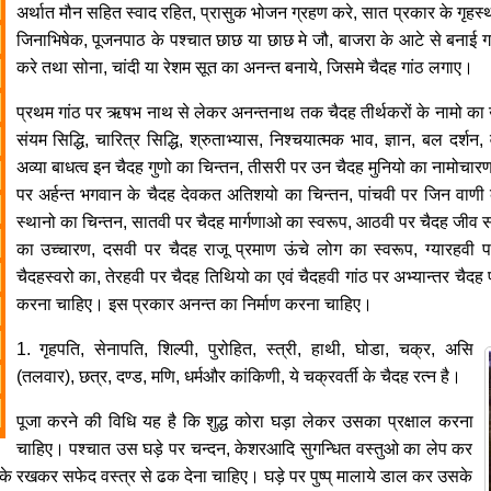
अर्थात मौन सहित स्वाद रहित, प्रासुक भोजन ग्रहण करे, सात प्रकार के गृहस
जिनाभिषेक, पूजनपाठ के पश्चात छाछ या छाछ मे जौ, बाजरा के आटे से बनाई गई
करे तथा सोना, चांदी या रेशम सूत का अनन्त बनाये, जिसमे चैदह गांठ लगाए।
प्रथम गांठ पर ऋषभ नाथ से लेकर अनन्तनाथ तक चैदह तीर्थकरों के नामो का उच
संयम सिद्धि, चारित्र सिद्धि, श्रुताभ्यास, निश्चयात्मक भाव, ज्ञान, बल दर्शन, व
अव्या बाधत्व इन चैदह गुणो का चिन्तन, तीसरी पर उन चैदह मुनियो का नामोचारण 
पर अर्हन्त भगवान के चैदह देवकत अतिशयो का चिन्तन, पांचवी पर जिन वाणी के
स्थानो का चिन्तन, सातवी पर चैदह मार्गणाओ का स्वरूप, आठवी पर चैदह जीव स
का उच्चारण, दसवी पर चैदह राजू प्रमाण ऊंचे लोग का स्वरूप, ग्यारहवी पर
चैदहस्वरो का, तेरहवी पर चैदह तिथियो का एवं चैदहवी गांठ पर अभ्यान्तर चैदह 
करना चाहिए। इस प्रकार अनन्त का निर्माण करना चाहिए।
1. गृहपति, सेनापति, शिल्पी, पुरोहित, स्त्री, हाथी, घोडा, चक्र, असि
(तलवार), छत्र, दण्ड, मणि, धर्मऔर कांकिणी, ये चक्रवर्ती के चैदह रत्न है।
पूजा करने की विधि यह है कि शुद्ध कोरा घड़ा लेकर उसका प्रक्षाल करना
चाहिए। पश्चात उस घड़े पर चन्दन, केशरआदि सुगन्धित वस्तुओ का लेप कर
क्के रखकर सफेद वस्त्र से ढक देना चाहिए। घड़े पर पुष्प् मालाये डाल कर उसके