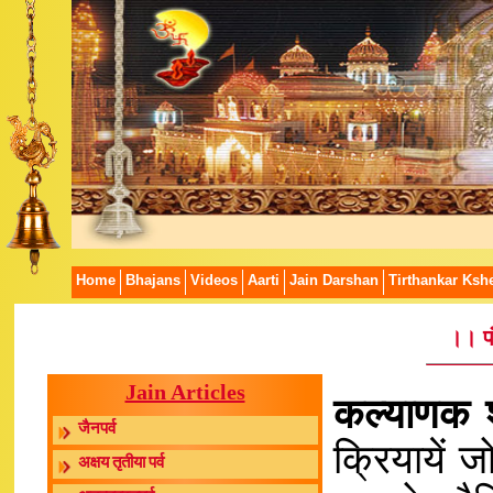
Home
Bhajans
Videos
Aarti
Jain Darshan
Tirthankar Kshe
।। प
Jain Articles
कल्याणक श
जैनपर्व
क्रियायें ज
अक्षय तृतीया पर्व