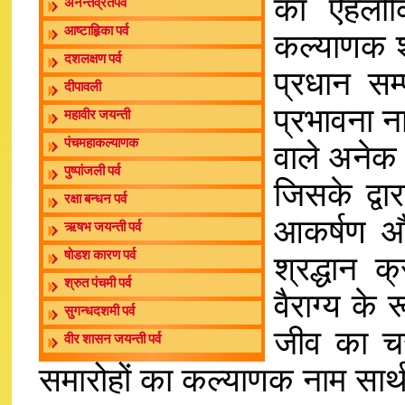
का ऐहलौक
अनन्तव्रतपर्व
आष्टाहिृका पर्व
कल्याणक शब्
दशलक्षण पर्व
प्रधान सम्
दीपावली
प्रभावना न
महावीर जयन्ती
पंचमहाकल्याणक
वाले अनेक ध
पुष्पांजली पर्व
जिसके द्वार
रक्षा बन्धन पर्व
आकर्षण और
ऋषभ जयन्ती पर्व
षोडश कारण पर्व
श्रद्धान क
श्रुत पंचमी पर्व
वैराग्य के 
सुगन्धदशमी पर्व
जीव का चरम
वीर शासन जयन्ती पर्व
समारोहों का कल्याणक नाम सार्