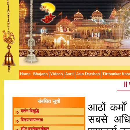
Home
Bhajans
Videos
Aarti
Jain Darshan
Tirthankar Kshe
||
संबंधित सूची
आठों कर्मों 
दर्शन विशुद्धि
सबसे अधिक
विनय सम्पन्नता
शील व्रतेष्वनतीचार