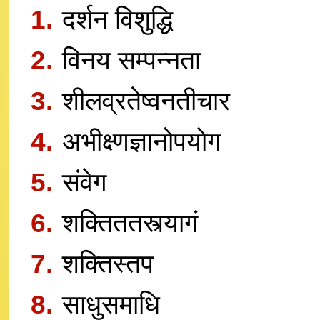
1.
दर्शन विशुद्धि
2.
विनय सम्पन्नता
3.
शीलव्रतेष्वनतीचार
4.
अभीक्ष्णज्ञानोपयोग
5.
संवेग
6.
शक्तिततस्त्यागं
7.
शक्तिस्तप
8.
साधुसमाधि