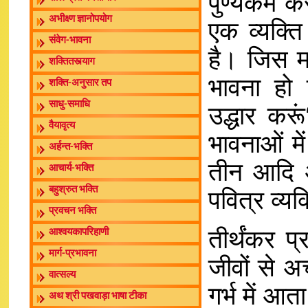
पुण्यकर्म कर
अभीक्ष्ण ज्ञानोपयोग
एक व्यक्ति
संवेग-भावना
है। जिस मन
शक्तितस्त्याग
भावना हो क
शक्ति-अनुसार तप
साधु-समाधि
उद्धार कर
वैयावृत्य
भावनाओं मे
अर्हन्त-भक्ति
तीन आदि औ
आचार्य-भक्ति
बहुश्रुत भक्ति
पवित्र व्यक
प्रवचन भक्ति
तीर्थंकर प
आश्वयकापरिहाणी
मार्ग-प्रभावना
जीवों से 
वात्सल्य
गर्भ में आ
अथ श्री पखवाड़ा भाषा टीका