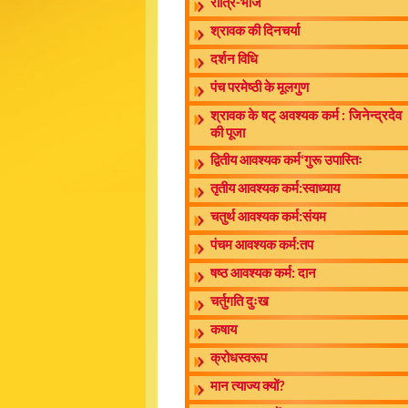
रात्रि-भोज
श्रावक की दिनचर्या
दर्शन विधि
पंच परमेष्ठी के मूलगुण
श्रावक के षट् अवश्यक कर्म : जिनेन्द्रदेव
की पूजा
द्वितीय आवश्यक कर्म‘गुरू उपास्तिः
तृतीय आवश्यक कर्म:स्वाध्याय
चतुर्थ आवश्यक कर्म:संयम
पंचम आवश्यक कर्म:तप
षष्ठ आवश्यक कर्म: दान
चर्तुगति दुःख
कषाय
क्रोधस्वरूप
मान त्याज्य क्यों?