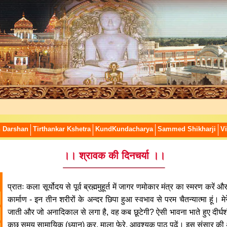
n Darshan
Tirthankar Kshetra
KundKundacharya
Sammed Shikharji
Vi
।। श्रावक की दिनचर्या ।।
प्रातः कला सूर्योदय से पूर्व ब्रह्ममुहूर्त में जागर णमोकार मंत्र का स्मरण करें 
कार्माण - इन तीन शरीरों के अन्दर छिपा हुआ स्वभाव से परम चैतन्यात्मा हूं।
जाती और जो अनादिकाल से लगा है, वह कब छूटेगी? ऐसी भावना भाते हुए दीर्घशंक
कुछ समय सामायिक (ध्यान) कर, माला फेरे, आवश्यक पाठ पढ़ें। इस संसार की अ