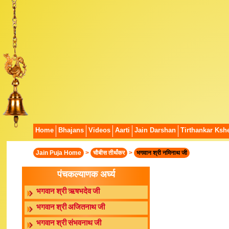
Home
Bhajans
Videos
Aarti
Jain Darshan
Tirthankar Kshe
Jain Puja Home
>
चौबीस तीर्थंकर
>
भगवान श्री नमिनाथ जी
पंचकल्याणक अर्घ्य
भगवान श्री ऋषभदेव जी
भगवान श्री अजितनाथ जी
भगवान श्री संभवनाथ जी