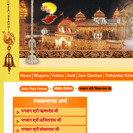
Home
Bhajans
Videos
Aarti
Jain Darshan
Tirthankar Kshe
Jain Puja Home
>
चौबीस तीर्थंकर
>
भगवान श्री विमलनाथ जी
पंचकल्याणक अर्घ्य
भगवान श्री ऋषभदेव जी
भगवान श्री अजितनाथ जी
भगवान श्री संभवनाथ जी