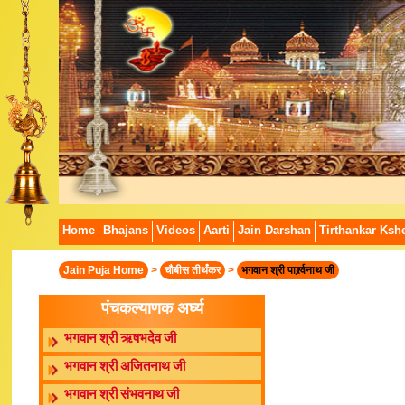
Home
Bhajans
Videos
Aarti
Jain Darshan
Tirthankar Kshe
Jain Puja Home
>
चौबीस तीर्थंकर
>
भगवान श्री पार्श्र्वनाथ जी
पंचकल्याणक अर्घ्य
भगवान श्री ऋषभदेव जी
भगवान श्री अजितनाथ जी
भगवान श्री संभवनाथ जी