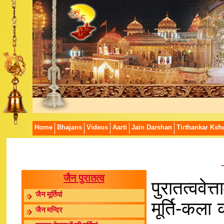
Home
Bhajans
Videos
Aarti
Jain Darshan
Tirthankar Kshe
जैन पुरातत्व
पुरातत्ववेत
जैन मूर्तियां
मूर्ति-कला 
जैन मन्दिर