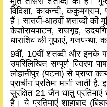
मूर्ति तीसरी शताब्दी की है। गु
विदिशा, काकन्दी, ककुमग्राम, प
हैं। सातवीं-आठवीं शताब्दी की मूर्त
केशोरायपाटन, राजगृह, उदयगिरि
धाराशिव की गुफाएं, गजपन्था, कर
9वीं, 10वीं शतब्दी और इनके पश्
उपरिलिखित सम्पूर्ण विवरण पाष
लोहानीपुर (पटना) से प्राप्त का
प्राचीन प्रतिमा मानी जाती है,
सुरक्षित 21 जैन धातु प्रतिमाएं 
है। ये प्रतिमाएं शाहाबाद (बिह