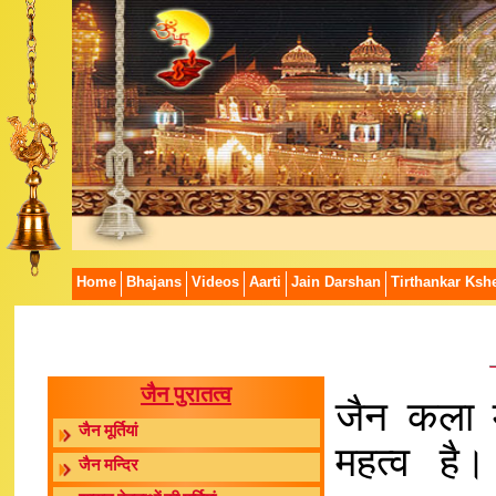
Home
Bhajans
Videos
Aarti
Jain Darshan
Tirthankar Kshe
जैन पुरातत्व
जैन कला म
जैन मूर्तियां
महत्व है।
जैन मन्दिर