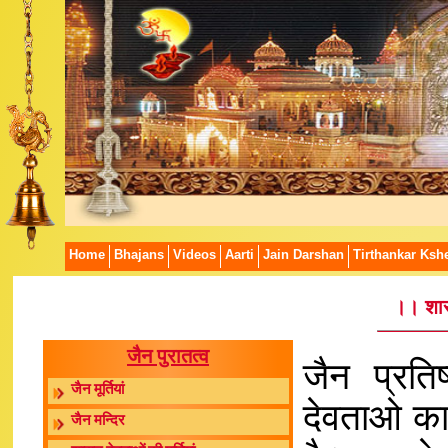
Home
Bhajans
Videos
Aarti
Jain Darshan
Tirthankar Kshe
।। शासन
जैन पुरातत्व
जैन प्रतिष
जैन मूर्तियां
देवताओ का 
जैन मन्दिर