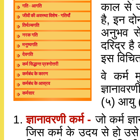
काल से ज
गति - आगति
है, इन दोन
जीवों की अवस्था विशेष - गतियाँ
तिर्यञ्चगति
अनुभव स
नरक गति
दरिद्र है
मनुष्यगति
इस विचित्
देवगति
कर्म सिद्धान्त प्रश्नोत्तरी
वे कर्म 
कर्मबंध के कारण
कर्मबंध के आस्रव
ज्ञानावर
कर्मसार
(५) आयु 
ज्ञानावरणी कर्म -
जो कर्म ज्ञ
जिस कर्म के उदय से हो उसे 