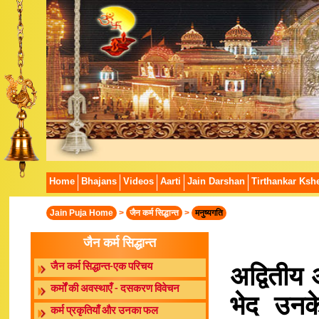
Home
Bhajans
Videos
Aarti
Jain Darshan
Tirthankar Kshe
Jain Puja Home
>
जैन कर्म सिद्धान्त
>
मनुष्यगति
जैन कर्म सिद्धान्त
अद्वितीय अ
जैन कर्म सिद्धान्त-एक परिचय
कर्मों की अवस्थाएँ - दसकरण विवेचन
भेद उनक
कर्म प्रकृतियाँ और उनका फल