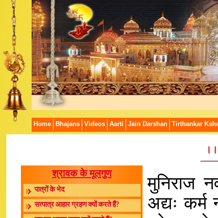
Home
Bhajans
Videos
Aarti
Jain Darshan
Tirthankar Kshe
।।
श्रावक के मूलगुण
मुनिराज न
पात्रों के भेद
अद्यः कर्म
सत्पात्र आहार ग्रहण क्यों करते हैं?