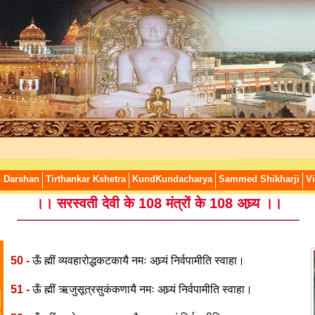
n Darshan
Tirthankar Kshetra
KundKundacharya
Sammed Shikharji
Vi
।। सरस्वती देवी के 108 मंत्रों के 108 अघ्र्य ।।
50 -
ऊँ ह्मीं व्यवहारोद्धकटकायै नमः अघ्र्यं निर्वपामीति स्वाहा।
51 -
ऊँ ह्मीं ऋजुसूत्रसुकंकणायै नमः अघ्र्यं निर्वपामीति स्वाहा।