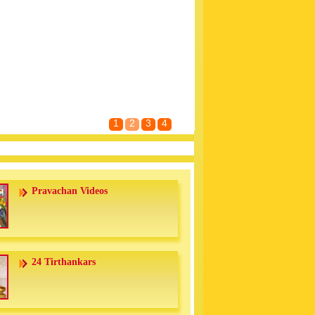
1
2
3
4
Pravachan Videos
24 Tirthankars