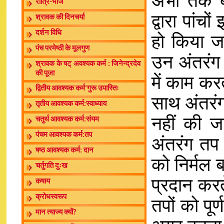
अभी तक बत
रात्रि-भोज
द्वारा पांचो
श्रावक की दिनचर्या
दर्शन विधि
हो किया ज
पंच परमेष्ठी के मूलगुण
उन अंतरंग 
श्रावक के षट् अवश्यक कर्म : जिनेन्द्रदेव
की पूजा
में काम कर
द्वितीय आवश्यक कर्म‘गुरू उपास्तिः
साथ अंतरंग
तृतीय आवश्यक कर्म:स्वाध्याय
नहीं की जा
चतुर्थ आवश्यक कर्म:संयम
पंचम आवश्यक कर्म:तप
अंतरंग तप 
षष्ठ आवश्यक कर्म: दान
को निर्मल ब
चर्तुगति दुःख
प्रदान करत
कषाय
क्रोधस्वरूप
तपों को पू
मान त्याज्य क्यों?