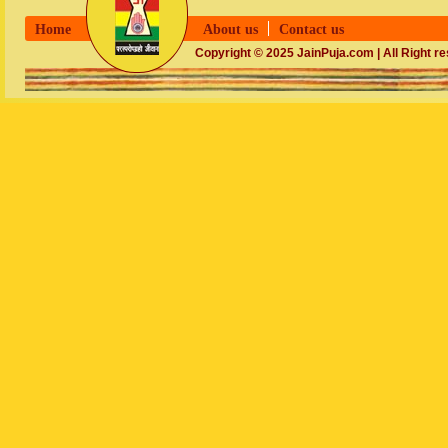
Home
About us
Contact us
Copyright © 2025 JainPuja.com | All Right r