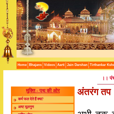
Home
Bhajans
Videos
Aarti
Jain Darshan
Tirthankar Kshe
।। पं
अंतरंग तप
मुक्ति - पथ की ओर
कर्म फल देते हैं क्या?
अष्ट मूलगुण