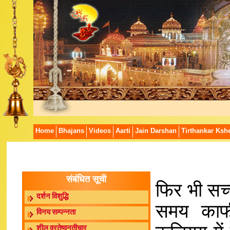
Home
Bhajans
Videos
Aarti
Jain Darshan
Tirthankar Kshe
संबंधित सूची
फिर भी सच
दर्शन विशुद्धि
समय काफ
विनय सम्पन्नता
शील व्रतेष्वनतीचार