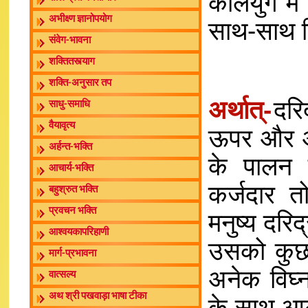
कलियुग में 
अभीक्ष्ण ज्ञानोपयोग
साथ-साथ दि
संवेग-भावना
शक्तितस्त्याग
शक्ति-अनुसार तप
अर्थात्-
दरि
साधु-समाधि
वैयावृत्य
ऊपर और आ 
अर्हन्त-भक्ति
के पालन 
आचार्य-भक्ति
कर्जदार तो
बहुश्रुत भक्ति
प्रवचन भक्ति
मनुष्य दरिद
आश्वयकापरिहाणी
उसको कुछ स
मार्ग-प्रभावना
अनेक विघ्
वात्सल्य
अथ श्री पखवाड़ा भाषा टीका
के साथ आल