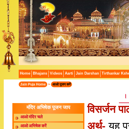
Home
Bhajans
Videos
Aarti
Jain Darshan
Tirthankar Kshe
Jain Puja Home
>
आओ पूजन करें
।।
विसर्जन पा
मंदिर अभिषेक पूजन जाप
आओ मंदिर चले
अर्थ-
यह पू
आओ अभिषेक करें