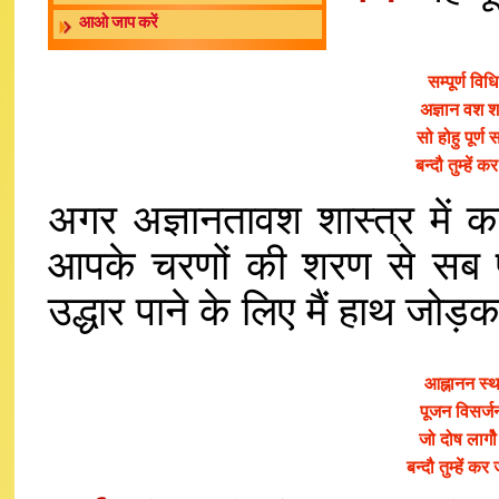
आओ जाप करें
सम्पूर्ण व
अज्ञान वश शा
सो होहु पूर्
बन्दौ तुम्हे
अगर अज्ञानतावश शास्त्र में क
आपके चरणों की शरण से सब पू
उद्धार पाने के लिए मैं हाथ जो
आह्नानन स्
पूजन विसर्ज
जो दोष लागो
बन्दौ तुम्हें 