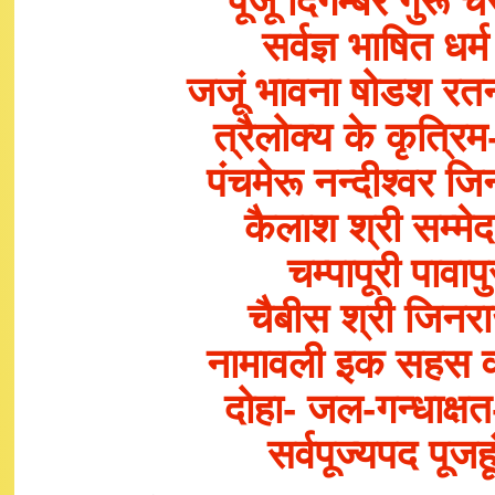
पूजूं दिगम्बर गु
सर्वज्ञ भाषित धर
जजूं भावना षोडश रत
त्रैलोक्य के कृत्रि
पंचमेरू नन्दीश्वर 
कैलाश श्री सम्मेद
चम्पापूरी पावा
चैबीस श्री जिनराज
नामावली इक सहस व
दोहा- जल-गन्धाक्ष
सर्वपूज्यपद पूजह