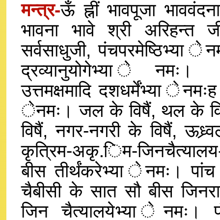
मन्त्र-
ऊँ ह्नीं भावपूजा भाववंद
भावना भावे श्री अरिहन्त ज
सर्वसाधुजी, पंचपरमेष्ठिभ्या 
द्रव्यानुयोगेभ्या ेनमः। द
उत्तमक्षमादि दशधर्मेंभ्या ेनमःह।
ेनमः। जल के विषैं, थल के विषैं
विषैं, नगर-नगरी के विषैं, ऊध्
कृत्रिम-अकृ.िम-जिनचैत्यालय-जि
बीस तीर्थंकरेभ्या ेनमः। पांच
चैबीसी के सात सौ बीस जिनराजे
जिन चैत्यालयेभ्या ेनमः। पंच