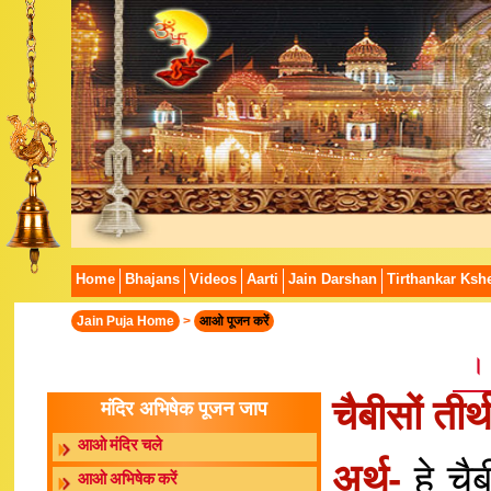
Home
Bhajans
Videos
Aarti
Jain Darshan
Tirthankar Kshe
Jain Puja Home
>
आओ पूजन करें
।।
चैबीसों तीर्
मंदिर अभिषेक पूजन जाप
आओ मंदिर चले
अर्थ-
हे चै
आओ अभिषेक करें