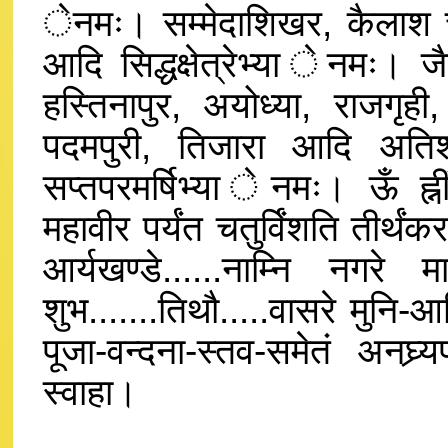
ेनमः। सम्मेदाशिखर, कैलाश चम्
आदि सिद्धक्षेत्रेभ्या ेनमः। जै
हस्तिनापुर, अयोध्या, राजगृही
पदमपुरी, तिजारा आदि अतिशयक
सप्तपरमर्षिभ्या ेनमः। ऊँ ह्नीं
महावीर पर्यंत चतुर्विंशति तीर्थंकर
आर्यखण्डे......नाम्नि नगरे मास
शुभ.......तिथौ.....वासरे मुनि-आ
पूजा-वन्दना-स्तव-समेतं अनघ्र्यपदप्
स्वाहा।