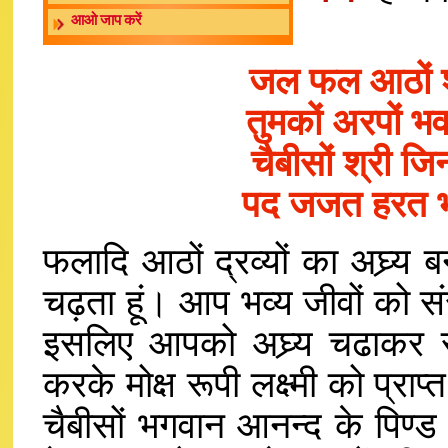
आओ जाप करें
जल फल आठों शु
तुमकों अरपों भव
चैबीसों श्री ज
पद जजत हरत भव
फलादि आठों द्रव्यों का अघ्र्य
चढ़ता हूं। आप भव्य जीवों को संस
इसलिए आपको अघ्र्य चढाकर स
करके मोक्ष रूपी लक्ष्मी को प्रा
चैबीसों भगवान आनन्द के पिण्ड