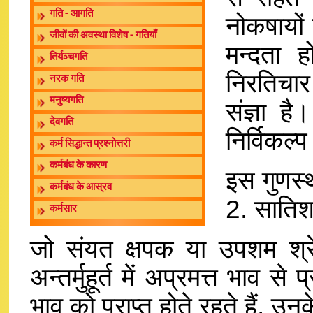
गति - आगति
नोकषायों
जीवों की अवस्था विशेष - गतियाँ
मन्दता 
तिर्यञ्चगति
निरतिचा
नरक गति
मनुष्यगति
संज्ञा है
देवगति
निर्विकल्
कर्म सिद्धान्त प्रश्नोत्तरी
कर्मबंध के कारण
इस गुणस्थ
कर्मबंध के आस्रव
2. सातिश
कर्मसार
जो संयत क्षपक या उपशम श्
अन्तर्मुहूर्त में अप्रमत्त भाव स
भाव को प्राप्त होते रहते हैं, उ