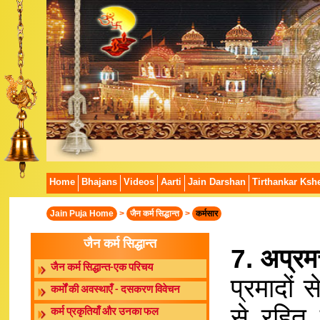
Home
Bhajans
Videos
Aarti
Jain Darshan
Tirthankar Kshe
Jain Puja Home
>
जैन कर्म सिद्धान्त
>
कर्मसार
जैन कर्म सिद्धान्त
7. अप्रमत
जैन कर्म सिद्धान्त-एक परिचय
प्रमादों 
कर्मों की अवस्थाएँ - दसकरण विवेचन
से रहित 
कर्म प्रकृतियाँ और उनका फल