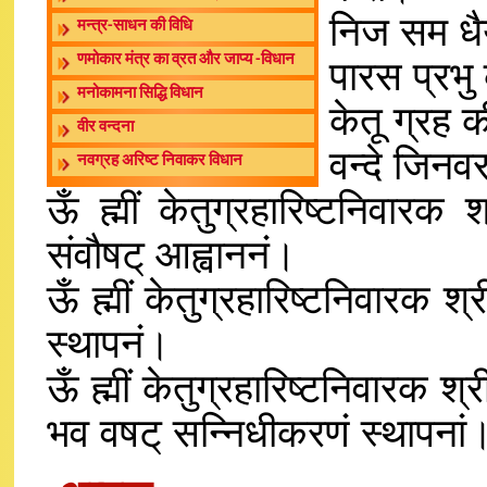
निज सम धैर
मन्त्र-साधन की विधि
णमोकार मंत्र का व्रत और जाप्य -विधान
पारस प्रभु
मनोकामना सिद्धि विधान
केतू ग्रह 
वीर वन्दना
वन्दे जिनव
नवग्रह अरिष्ट निवाकर विधान
ऊँ ह्मीं केतुग्रहारिष्टनिवारक
संवौषट् आह्वाननं।
ऊँ ह्मीं केतुग्रहारिष्टनिवारक श्र
स्थापनं।
ऊँ ह्मीं केतुग्रहारिष्टनिवारक श्
भव वषट् सन्निधीकरणं स्थापनां