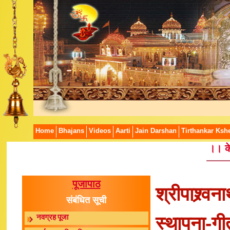
Home
Bhajans
Videos
Aarti
Jain Darshan
Tirthankar Kshe
।। के
पूजापाठ
श्रीपाश्र्वन
संबंधित सूची
स्थापना-गी
नवग्रह पूजा