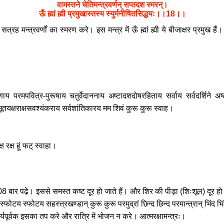
वामस्तने चेतिमन्त्रवर्णन् सप्तदश स्मरन्।
ऊँ ह्मां ह्मी प्रमुखास्तस्य स्युर्मनीषितसिद्धयः।।18।।
रह मन्त्रवर्णों का स्मरण करे। इस मन्त्र में ऊँ ह्मां ह्मी ये बीजाक्षर प्रमुख 
य परमपवित्र-पुरूषाय चतुर्वेदाननाय अष्टादशदोषरहिताय सर्वाय सर्वदर्शिने अष्
ूतयक्षराक्षसवश्यंकराय सर्वशांतिकारय मम शिवं कुरू कुरू स्वाह।
सर्व रक्ष रक्ष हूं फट् स्वाहा।
 बार पढ़े। इससे समस्त कष्ट दूर हो जाते हैं। और शिर की पीड़ा (शिःशूल) दूर हो जात
स्फोटय स्फोटय सहस्त्रखण्डान् कुरू कुरू परमुद्रां छिन्द छिन्द परमान्त्रान् भिंद भिंद ह्
र्यपूर्वक इसका तप करे और रात्रि में भोजन न करे। आत्मरक्षामन्त्रः।