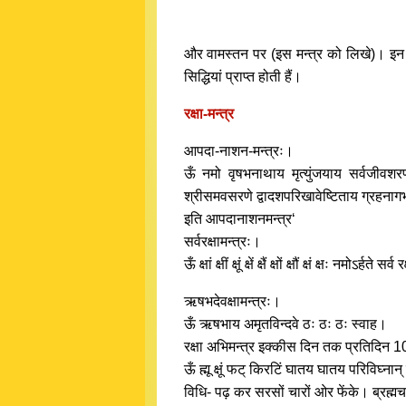
और वामस्तन पर (इस मन्त्र को लिखे)। इन सत्
सिद्धियां प्राप्त होती हैं।
रक्षा-मन्त्र
आपदा-नाशन-मन्त्रः।
ऊँ नमो वृषभनाथाय मृत्युंजयाय सर्वजीवशरणा
श्रीसमवसरणे द्वादशपरिखावेष्टिताय ग्रहनागभ
इति आपदानाशनमन्त्र‘
सर्वरक्षामन्त्रः।
ऊँ क्षां क्षीं क्षूं क्षें क्षैं क्षों क्षौं क्षं क्षः नमोऽर्हते 
ऋषभदेवक्षामन्त्रः।
ऊँ ऋषभाय अमृतविन्दवे ठः ठः ठः स्वाह।
रक्षा अभिमन्त्र इक्कीस दिन तक प्रतिदिन 108
ऊँ ह्मू क्षूं फट् किरटिं घातय घातय परिविघ्नान् 
विधि- पढ़ कर सरसों चारों ओर फेंके। ब्रह्मच