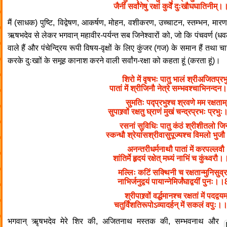
जैनीं सर्वांगेषु रक्षां कुर्वें दुःखौघघातिनी
मैं (साधक) पुष्टि, विद्वेषण, आकर्षण, मोहन, वशीकरण, उच्चाटन, स्तम्भन, मार
ऋषभदेव से लेकर भगवान् महावीर-पर्यन्त सब जिनेश्वारों को, जो कि पंचवर्ण (धव
वाले हैं और पंचेन्द्रिय रूपी विषय-वृक्षों के लिए कुंजर (गज) के समान हैं तथा
करके दुःखाों के समूह कानाश करने वाली सर्वांग-रक्षा को कहता हूं (करता हूं)।
शिरो में वृषभः पातु भालं श्रीअजितप्र
पातां में श्रीजिनौ नेत्रे सम्भवश्चाभिनन
सुमतिः पद्प्रभुश्च श्रवणे मम रक्षताम
सुपाश्र्वों रक्षतु घ्राणं मुखं चन्द्रप्रभः प्
रसनां सुविधिः पातु कंठं श्रीशीतलो ज
स्कन्धौ श्रेयांसश्रीवासुपूज्यश्च विमलो 
अनन्तरीधर्मनाथौ पातां में करपल्लव
शांतिर्मे हृदयं रक्षेत् मध्यं नाभिं च कुंथ्व
मल्लिः कटिं सक्थिनी च रक्षतान्मुनिसुव
नाभिर्जनुद्वयं पायान्नेमिर्जंघाद्वयीं पुन
श्रीपाश्र्वों वर्द्धमानश्च रक्षतां में पदद्वय
चतुर्विंशतिरूपोऽव्यादर्हन् में सकलं वपु
भगवान् ऋृषभदेव मेरे शिर की, अजितनाथ मस्तक की, सम्भवनाथ और