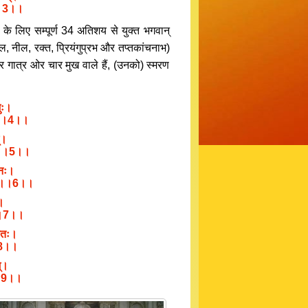
म्।।3।।
ण के लिए सम्पूर्ण 34 अतिशय से युक्त भगवान्
ल, नील, रक्त, प्रियंगुप्रभ और तप्तकांचनाभ)
 चार गात्र ओर चार मुख वाले हैं, (उनको) स्मरण
भुः।
्दन।।4।।
्।
रभुः।।5।।
िनः।
भुजौ।।6।।
ौ।
रौ।।7।।
्रतः।
ः।।8।।
म्।
ः।।9।।