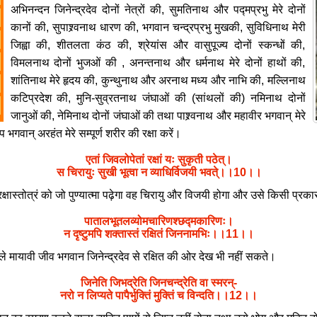
अभिनन्दन जिनेन्द्रदेव दोनों नेत्रों की, सुमतिनाथ और पद्मप्रभु मेरे दोनों
कानों की, सुपाश्र्वनाथ धारण की, भगवान चन्द्रप्रभु मुखकी, सुविधिनाथ मेरी
जिह्वा की, शीतलता कंठ की, श्रेयांस और वासुपूज्य दोनों स्कन्धों की,
विमलनाथ दोनों भुजओं की , अनन्तनाथ और धर्मनाथ मेरे दोनों हाथों की,
शांतिनाथ मेरे हृदय की, कुन्थुनाथ और अरनाथ मध्य और नाभि की, मल्लिनाथ
कटिप्रदेश की, मुनि-सुव्रतनाथ जंघाओं की (सांथलों की) नमिनाथ दोनों
जानुओं की, नेमिनाथ दोनों जंघाओं की तथा पाश्र्वनाथ और महावीर भगवान् मेरे
ूप भगवान् अरहंत मेरे सम्पूर्ण शरीर की रक्षा करें।
एतां जिवलोपेतां रक्षां यः सुकृती पठेत्।
स चिरायुः सुखी भूत्वा न व्याधिर्विजयी भवते्।।10।।
 रक्षास्तोत्रं को जो पुण्यात्मा पढ़ेगा वह चिरायु और विजयी होगा और उसे किसी प्रक
पातालभूतलव्योमचारिणश्छद्मकारिणः।
न दृष्टुमपि शक्तास्तं रक्षितं जिननामभिः।।11।।
ले मायावी जीव भगवान जिनेन्द्रदेव से रक्षित की ओर देख भी नहीं सकते।
जिनेति जिभद्रेति जिनचन्द्रेति वा स्मरन्-
नरो न लिप्यते पापैर्भुक्तिं मुक्तिं च विन्दति।।12।।