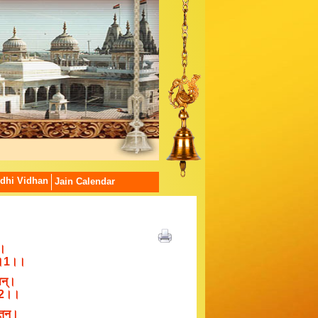
dhi Vidhan
Jain Calendar
ा।
णे।।1।।
पान्।
।।2।।
ितन्।