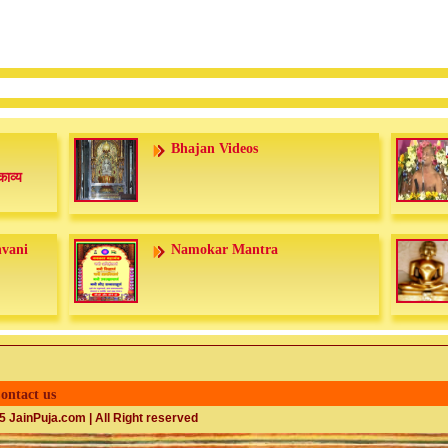
Bhajan Videos
काव्य
nvani
Namokar Mantra
ontact us
 JainPuja.com | All Right reserved