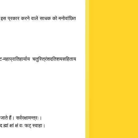
हैं। इस प्रकार करने वाले साधक को मनोवांछित
ट-महाप्रातिहार्याय चतुस्त्रिंशदतिशयसहिताय
े हैं। सर्वरक्षामन्त्रः।
मां क्षां क्षं वः फट् स्वाहा।