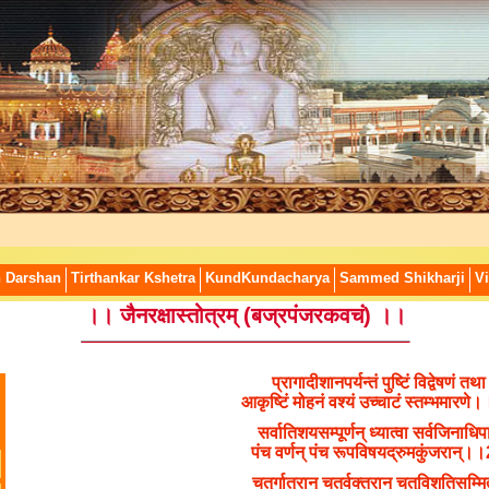
n Darshan
Tirthankar Kshetra
KundKundacharya
Sammed Shikharji
Vi
।। जैनरक्षास्तोत्रम् (बज्रपंजरकवचं) ।।
प्रागादीशानपर्यन्तं पुष्टिं विद्वेषणं तथ
आकृष्टिं मोहनं वश्यं उच्चाटं स्तम्भमार
सर्वातिशयसम्पूर्णन् ध्यात्वा सर्वजिनाधि
पंच वर्णन् पंच रूपविषयद्रुमकुंजरान्
चतुर्गात्रान् चतुर्वक्त्रान् चतुविशतिसम्म