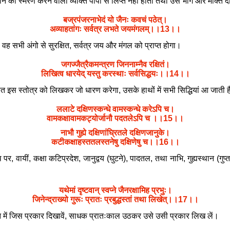
का स्मरण करने वाला व्यक्ति पापों से लिप्त नहीं होता तथा उसे भोग और मक्ति दोनों
बज्रपंजरनाभेदं यो जैनः कवचं पठेत्।
अव्याहतांगः सर्वत्र लभते जयमंगलम्।।13।।
ह सभी अंगो से सुरक्षित, सर्वत्र जय और मंगल को प्राप्त होगा।
जगज्जैत्रैकमन्त्रण जिननाम्नैव रक्षितं।
लिखित्व धारयेद् यस्तु करस्थाः सर्वसिद्धयः।।14।।
्षित इस स्तोत्र को लिखकर जो धारण करेगा, उसके हाथों में सभी सिद्धियां आ जाती ह
ललाटे दक्षिणस्कन्धे वामस्कन्धे करेऽपि च।
वामकक्षावामकट्योर्जानौ पदतलेऽपि च ।।15।।
नाभौ गुह्ये दक्षिणांघ्रितले दक्षिणजानुके।
कटीकक्षाहस्ततलस्तनेषु दक्षिणेषु च।।16।।
पर, वायीं, कक्षा कटिप्रदेश, जानुद्वय (घुटने), पादतल, तथा नाभि, गुह्यस्थान (गुप
यथेमां दृष्टवान् स्वप्ने जैनरक्षामिह प्रभुः।
जिनेन्द्राख्यो गुरूः प्रातः प्रबुद्धस्तां तथा लिखेत्।।17।।
्वप्न में जिस प्रकार दिखावें, साधक प्रातःकाल उठकर उसे उसी प्रकार लिख लें।