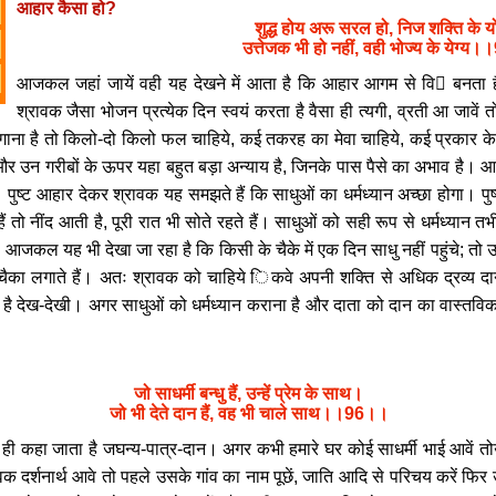
आहार कैसा हो?
शुद्ध होय अरू सरल हो, निज शक्ति के य
उत्तेजक भी हो नहीं, वही भोज्य के येग्
आजकल जहां जायें वही यह देखने में आता है कि आहार आगम से वि बनता है
श्रावक जैसा भोजन प्रत्येक दिन स्वयं करता है वैसा ही त्यगी, व्रती आ जावें
गाना है तो किलो-दो किलो फल चाहिये, कई तकरह का मेवा चाहिये, कई प्रकार के म
र उन गरीबों के ऊपर यहा बहुत बड़ा अन्याय है, जिनके पास पैसे का अभाव है।
। पुष्ट आहार देकर श्रावक यह समझते हैं कि साधुओं का धर्मध्यान अच्छा होगा। पुष्ट
तो नींद आती है, पूरी रात भी सोते रहते हैं। साधुओं को सही रूप से धर्मध्यान 
। आजकल यह भी देखा जा रहा है कि किसी के चैके में एक दिन साधु नहीं पहुंचे; तो उस
ा लगाते हैं। अतः श्रावक को चाहिये िकवे अपनी शक्ति से अधिक द्रव्य दान में 
ण है देख-देखी। अगर साधुओं को धर्मध्यान कराना है और दाता को दान का वास्तवि
जो साधर्मी बन्धु हैं, उन्हें प्रेम के साथ।
जो भी देते दान हैं, वह भी चाले साथ।।96।।
ा ही कहा जाता है जघन्य-पात्र-दान। अगर कभी हमारे घर कोई साधर्मी भाई आवें 
ावक दर्शनार्थ आवे तो पहले उसके गांव का नाम पूछें, जाति आदि से परिचय करें फ