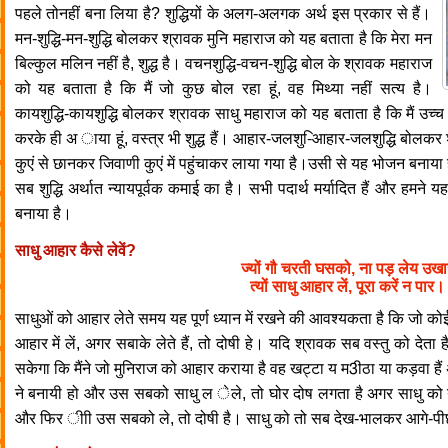
पहले तोनहीं बना लिया है? शुद्धियों के अलग-अलगक अर्थ इस प्रकार से हैं।
मन-शुद्धि-मन-शुद्धि बोलकर श्रावक मुनि महाराज को यह बताता है कि मेरा मन
बिल्कुल मलिन नहीं है, शुद्ध है। वचनशुद्धि-वचन-शुद्धि बोल के श्रावक महाराज
को यह बताता है कि मैं जो कुछ बोल रहा हूं, वह मिथ्या नहीं सत्य है।
कायशुद्धि-कायशुद्धि बोलकर श्रावक साधु महाराज को यह बताता है कि मैं उच्च कु
करके ही अ ाया हूं, वस्त्र भी शुद्ध हैं। आहार-जलशु-िआहार-जलशुद्धि बोलकर
कुएं से छानकर जिवाणी कुएं में पहुंचाकर लाया गया है।उसी से यह भोजन बनाया 
सब शुद्धि अर्थात न्यायपूर्वक कमाई का है। सभी पदार्थ मर्यादित हैं और हमने
बनाया है।
साधु आहार कैसे लेवें?
ज्यों गौ चरती घसको, ना पड़ लेय उख
त्यों साधु आहार लें, पूरा करें न पार
साधुओं को आहार लेते समय यह पूर्ण ध्यान में रखने की आवश्यकता है कि जो कोई 
आहार में लें, अगर सबाके लेते हैं, तो दोषी हे। यदि श्रावक सब वस्तु को देता ह
सकेगा कि मैंने जो मुनिराज को आहार कराया है वह खट्टा य म3ीठा या कड़वा हैं अग
ने बनायी हो और उस सबको साधु ल ेले, तो घोर दोष लगता है अगर साधु को यह
और फिर ीाी उस सबको ले, तो दोषी है। साधु को तो सब देख-भालकर आगे-पी