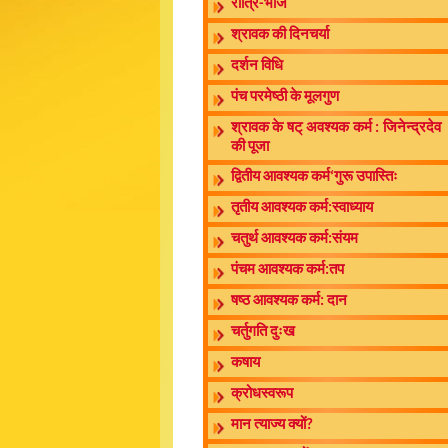
रात्रि-भोज
श्रावक की दिनचर्या
दर्शन विधि
पंच परमेष्ठी के मूलगुण
श्रावक के षट् अवश्यक कर्म : जिनेन्द्रदेव
की पूजा
द्वितीय आवश्यक कर्म‘गुरू उपास्तिः
तृतीय आवश्यक कर्म:स्वाध्याय
चतुर्थ आवश्यक कर्म:संयम
पंचम आवश्यक कर्म:तप
षष्ठ आवश्यक कर्म: दान
चर्तुगति दुःख
कषाय
क्रोधस्वरूप
मान त्याज्य क्यों?